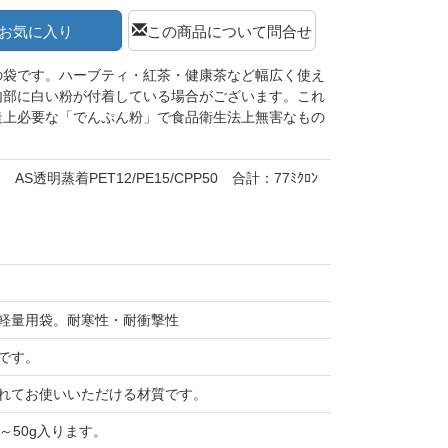
お気に入り
この商品について問合せ
の袋です。ハーブティ・紅茶・健康茶など幅広く使え
内部に白い粉が付着している場合がございます。これ
造上必要な「でんぷん粉」で食品衛生法上無害なもの
AS透明蒸着PET12/PE15/CPP50 合計：77ﾐｸﾛﾝ
軽量用袋。耐寒性・耐衝撃性
です。
れてお使いいただける材質です。
～50g入ります。