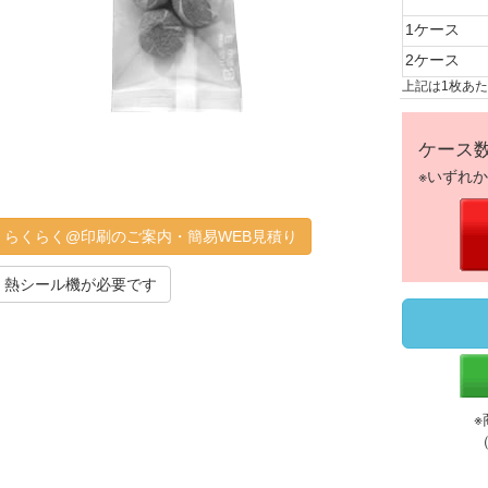
1ケース
2ケース
上記は1枚あ
ケース
※いずれ
らくらく@印刷のご案内・簡易WEB見積り
熱シール機が必要です
※