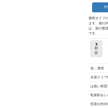
透明タイプ
ます。袋の
は、袋の製
です。
:
材
質
色：透明
全面クリア
は低い材質
乾燥剤をい
煎茶が約30