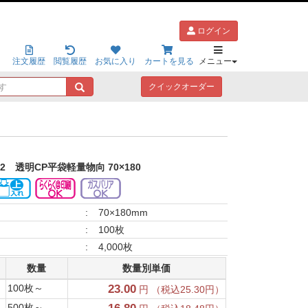
ログイン
注文履歴
閲覧履歴
お気に入り
カートを見る
メニュー
キ
クイックオーダー
ー
ワ
ー
ド
で
探
52
透明CP平袋軽量物向 70×180
す
:
70×180mm
:
100枚
:
4,000枚
数量
数量別単価
100枚～
23.00
円 （税込25.30円）
500枚～