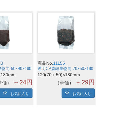
53
商品No.
11155
向 50×40×180
透明CP袋軽量物向 70×50×180
×180mm
120(70＋50)×180mm
～24円
～29円
単価
単価
お気に入り
お気に入り