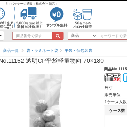
ンク）｜旧：パッケージ通販（株式会社 清和）
商
品
番
商品一覧
袋・ラミネート袋
平袋・個包装袋
号
で
o.11152 透明CP平袋軽量物向 70×180
探
す
商品No.111
外寸
販売単位
1ケース入数
ケース数