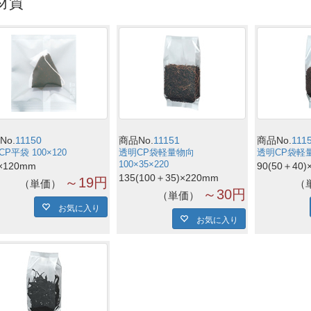
材質
No.
11150
商品No.
11151
商品No.
111
P平袋 100×120
透明CP袋軽量物向
透明CP袋軽量物
100×35×220
×120mm
90(50＋40)
135(100＋35)×220mm
～19円
単価
～30円
単価
お気に入り
お気に入り