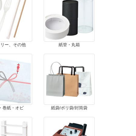
ラリー、その他
紙管・丸箱
・巻紙・オビ
紙袋/ポリ袋/封筒袋