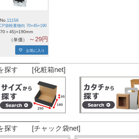
No.
11156
CP袋軽量物向 70×45×190
(70＋45)×190mm
～29円
単価
お気に入り
を探す [化粧箱net]
を探す [チャック袋net]