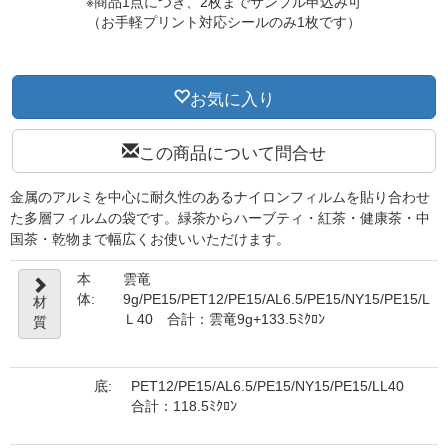
※商品1点につき、2枚までサンプル申込み可
（お手軽プリント対応シールのみ1枚です）
お気に入り
この商品について問合せ
金属のアルミを中心に耐久性のあるナイロンフィルムを貼り合わせ
た多層フィルムの袋です。緑茶からハーブティ・紅茶・健康茶・中
国茶・乾物まで幅広くお使いいただけます。
本
雲竜
体:
9g/PE15/PET12/PE15/AL6.5/PE15/NY15/PE15/L
材
Ｌ40 合計：雲竜9g+133.5ﾐｸﾛﾝ
質
底:
PET12/PE15/AL6.5/PE15/NY15/PE15/LL40
合計：118.5ﾐｸﾛﾝ