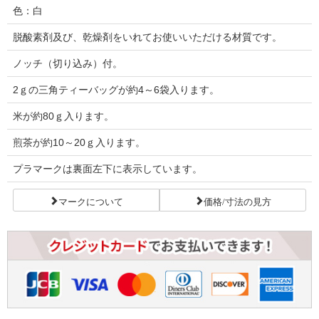
色：白
脱酸素剤及び、乾燥剤をいれてお使いいただける材質です。
ノッチ（切り込み）付。
2ｇの三角ティーバッグが約4～6袋入ります。
米が約80ｇ入ります。
煎茶が約10～20ｇ入ります。
プラマークは裏面左下に表示しています。
マークについて
価格/寸法の見方