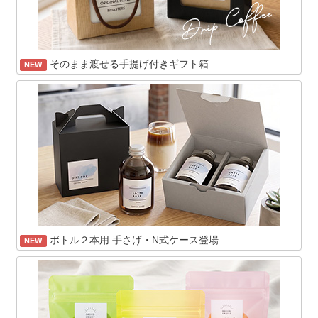
そのまま渡せる手提げ付きギフト箱
NEW
ボトル２本用 手さげ・N式ケース登場
NEW