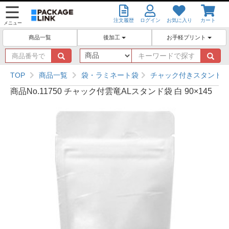
注文履歴
ログイン
お気に入り
カート
メニュー
後加工
お手軽プリント
商品一覧
商
キ
品
ー
番
ワ
TOP
商品一覧
袋・ラミネート袋
チャック付きスタンド袋
号
ー
商品No.11750 チャック付雲竜ALスタンド袋 白 90×145
で
ド
探
で
す
探
す