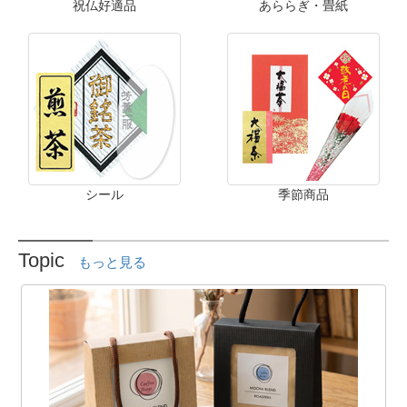
祝仏好適品
あららぎ・畳紙
シール
季節商品
Topic
もっと見る