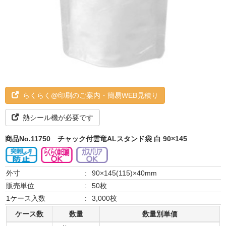
らくらく@印刷のご案内・簡易WEB見積り
熱シール機が必要です
商品No.11750
チャック付雲竜ALスタンド袋 白 90×145
外寸
:
90×145(115)×40mm
販売単位
:
50枚
1ケース入数
:
3,000枚
ケース数
数量
数量別単価