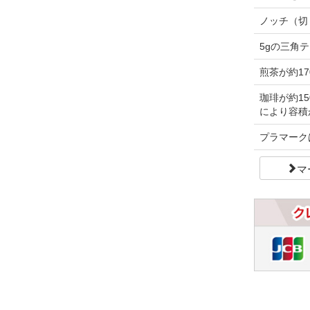
ノッチ（切
5gの三角
煎茶が約17
珈琲が約1
により容積
プラマーク
マ