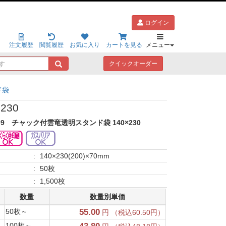
ログイン
注文履歴
閲覧履歴
お気に入り
カートを見る
メニュー
キ
クイックオーダー
ー
ワ
ド袋
ー
ド
230
で
探
09
チャック付雲竜透明スタンド袋 140×230
す
:
140×230(200)×70mm
:
50枚
:
1,500枚
数量
数量別単価
50枚～
55.00
円 （税込60.50円）
100枚～