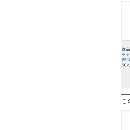
商品
チャ
90×
90×
こ