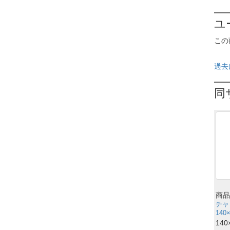
ユ
この
過去
同
商品
チャ
140
140