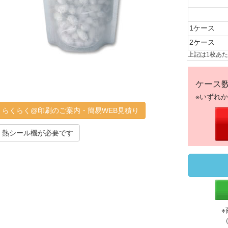
1ケース
2ケース
上記は1枚あ
ケース
※いずれ
らくらく@印刷のご案内・簡易WEB見積り
熱シール機が必要です
※