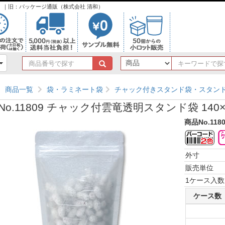
ンク）｜旧：パッケージ通販（株式会社 清和）
商
品
番
商品一覧
袋・ラミネート袋
チャック付きスタンド袋・スタン
号
で
No.11809 チャック付雲竜透明スタンド袋 140×
探
す
商品No.118
外寸
販売単位
1ケース入数
ケース数