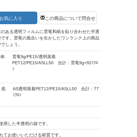
お気に入り
この商品について問合せ
性のある透明フィルムに雲竜和紙を貼り合わせた半透
袋です。雲竜の風合いを生かしたワンランク上の商品
がでしょう。
体:
雲竜9g/PE15/透明蒸着
PET12/PE15/ASLL50 合計：雲竜9g+92ﾐｸﾛ
ﾝ
底:
AS透明蒸着PET12/PE15/ASLL50 合計：77
ﾐｸﾛﾝ
使用した半透明の袋です。
れてお使いいただける材質です。