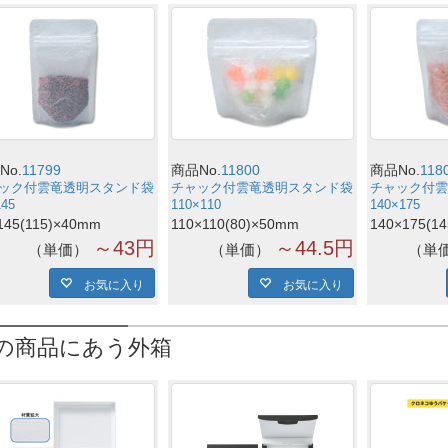
No.
11799
商品No.
11800
商品No.
118
ック付雲竜透明スタンド袋
チャック付雲竜透明スタンド袋
チャック付雲
145
110×110
140×175
145(115)×40mm
110×110(80)×50mm
140×175(1
～43円
～44.5円
単価
単価
単
お気に入り
お気に入り
の商品にあう外箱