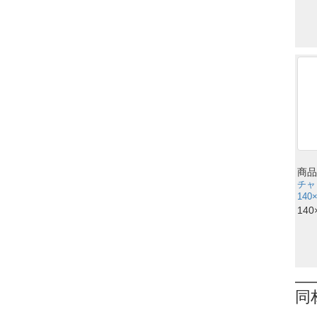
商品
チャ
140
140
同