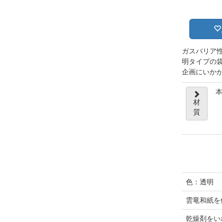
ガスバリア
明タイプの
企画にいか
本
材
質
色：透明
雲竜和紙を
乾燥剤をい