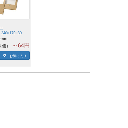
11
40×170×30
0mm
～64円
単価
お気に入り