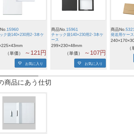
No.
15960
商品No.
15961
商品No.
532
ック袋140×230用2･3本ケ
チャック袋140×230用2･3本ケ
発送用ケース 2
ース
240×170×3
×225×43mm
299×230×48mm
～121円
～107円
単価
単価
お気に入り
お気に入り
の商品にあう仕切