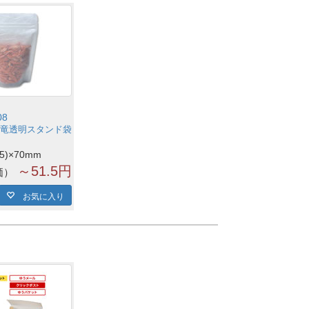
08
竜透明スタンド袋
45)×70mm
～51.5円
価
お気に入り