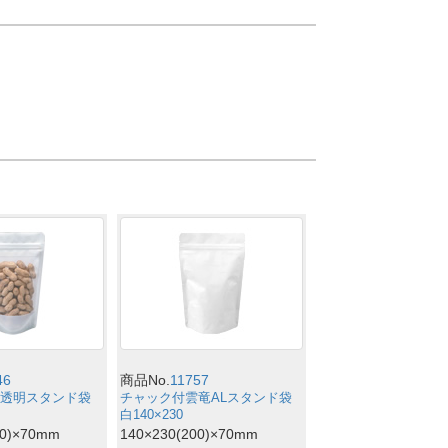
46
商品No.
11757
透明スタンド袋
チャック付雲竜ALスタンド袋
白140×230
00)×70mm
140×230(200)×70mm