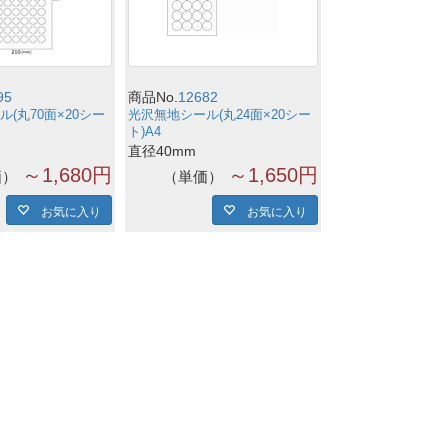
95
商品No.
12682
(丸70面×20シー
光沢無地シール(丸24面×20シー
ト)A4
直径40mm
～1,680円
～1,650円
価
単価
お気に入り
お気に入り