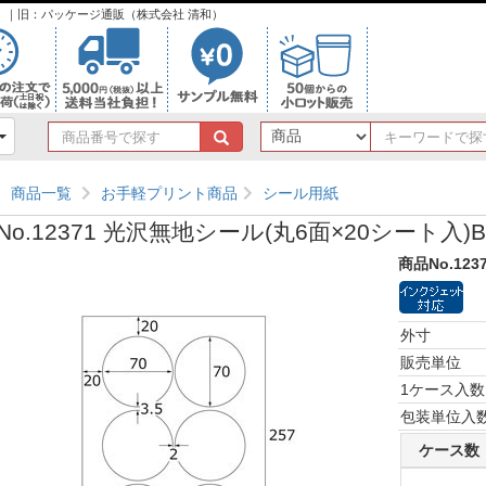
ンク）｜旧：パッケージ通販（株式会社 清和）
商
品
番
商品一覧
お手軽プリント商品
シール用紙
号
で
No.12371 光沢無地シール(丸6面×20シート入)B
探
す
商品No.123
外寸
販売単位
1ケース入数
包装単位入
ケース数