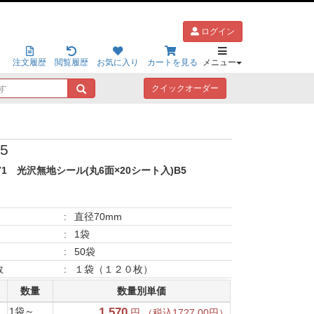
ログイン
注文履歴
閲覧履歴
お気に入り
カートを見る
メニュー
キ
クイックオーダー
ー
ワ
ー
ド
5
で
探
71
光沢無地シール(丸6面×20シート入)B5
す
:
直径70mm
:
1袋
:
50袋
数
:
１袋（１２０枚）
数量
数量別単価
1袋～
1,570
円 （税込1727.00円）