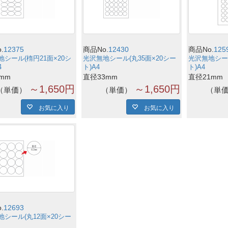
.
12375
商品No.
12430
商品No.
125
地シール(楕円21面×20シ
光沢無地シール(丸35面×20シー
光沢無地シール
4
ト)A4
ト)A4
5mm
直径33mm
直径21mm
～1,650円
～1,650円
単価
単価
単
お気に入り
お気に入り
.
12693
地シール(丸12面×20シー