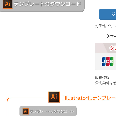
お手軽プリ
マ
改善情報
蛍光染料を