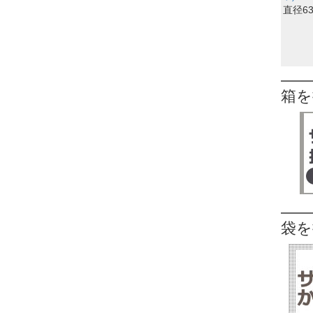
直径6
箱を
袋を