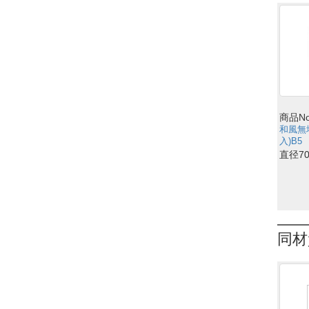
商品No
和風無
入)B5
直径7
同材