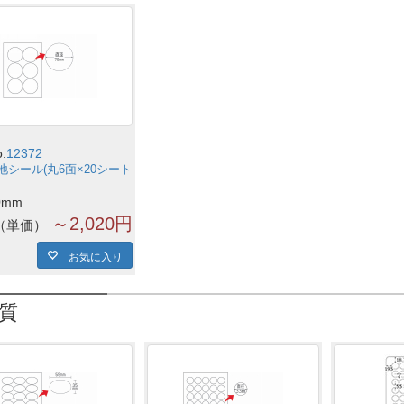
.
12372
地シール(丸6面×20シート
0mm
～2,020円
単価
お気に入り
質