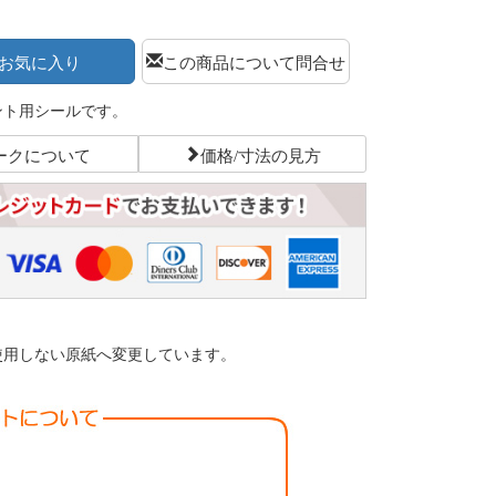
お気に入り
この商品について問合せ
ント用シールです。
ークについて
価格/寸法の見方
使用しない原紙へ変更しています。