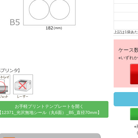
上記は1袋あ
ケース
※いずれ
お手軽プリントテンプレートを開く
【12371_光沢無地シール（丸6面）_B5_直径70mm】
※