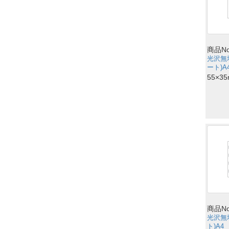
商品No
光沢無
ート)A
55×3
商品No
光沢無
ト)A4