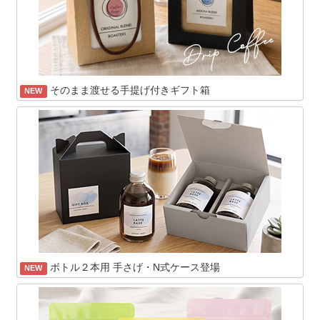
そのまま渡せる手提げ付きギフト箱
NEW
ボトル２本用 手さげ・N式ケース登場
NEW