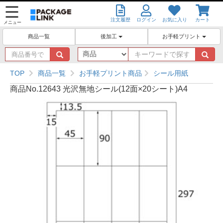
注文履歴
ログイン
お気に入り
カート
メニュー
後加工
お手軽プリント
商品一覧
商
キ
品
ー
番
ワ
TOP
商品一覧
お手軽プリント商品
シール用紙
号
ー
商品No.12643 光沢無地シール(12面×20シート)A4
で
ド
探
で
す
探
す