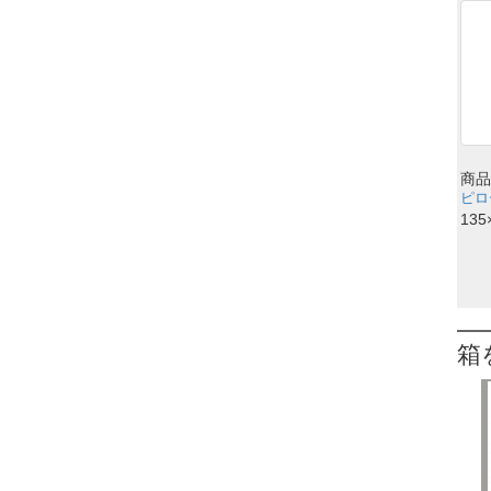
商品
ピロ
135
箱