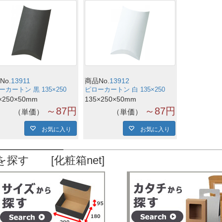
No.
13911
商品No.
13912
ーカートン 黒 135×250
ピローカートン 白 135×250
×250×50mm
135×250×50mm
～87円
～87円
単価
単価
お気に入り
お気に入り
を探す [化粧箱net]