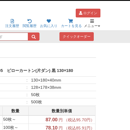
ログイン
注文履歴
閲覧履歴
お気に入り
カートを見る
メニュー
キ
クイックオーダー
ー
ワ
ー
ド
で
探
05
ピローカートン(片ダン) 黒 130×180
す
:
130×180×40mm
:
128×178×38mm
:
50枚
:
500枚
数量
数量別単価
50枚～
87.00
円 （税込95.70円）
100枚～
78.10
円 （税込85.91円）