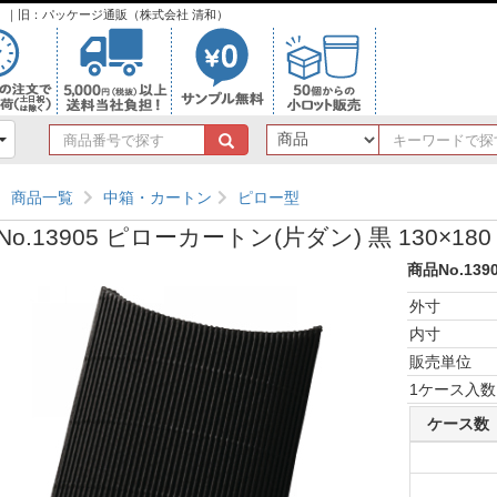
ンク）｜旧：パッケージ通販（株式会社 清和）
商
品
番
商品一覧
中箱・カートン
ピロー型
号
で
o.13905 ピローカートン(片ダン) 黒 130×180
探
す
商品No.139
外寸
内寸
販売単位
1ケース入数
ケース数