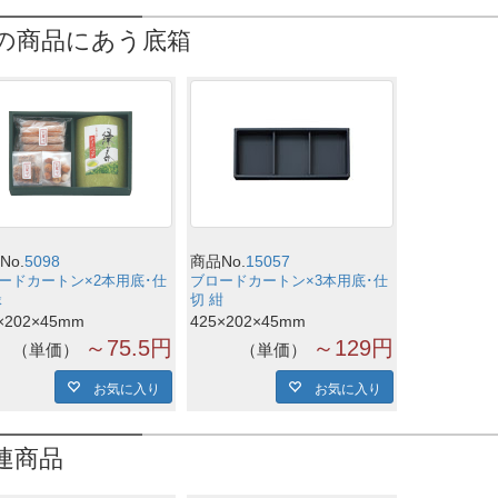
の商品にあう底箱
No.
5098
商品No.
15057
ードカートン×2本用底･仕
ブロードカートン×3本用底･仕
緑
切 紺
×202×45mm
425×202×45mm
～75.5円
～129円
単価
単価
お気に入り
お気に入り
連商品