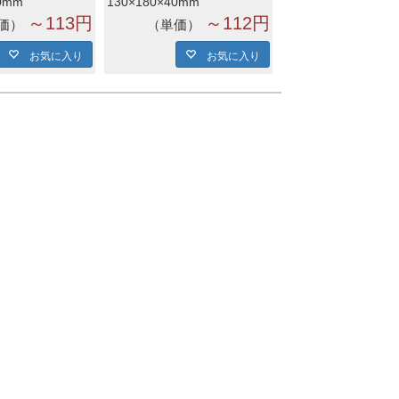
0mm
130×180×40mm
～113円
～112円
価
単価
お気に入り
お気に入り