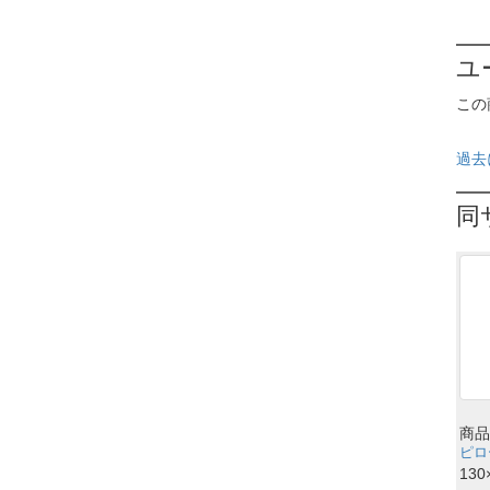
ユ
この
過去
同
商品
ピロ
130