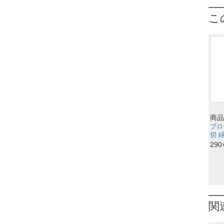
こ
商品
ブロ
切 
290
関