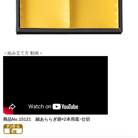
＜組み立て方 動画＞
商品No.15121
細あららぎ袋×2本用底･仕切