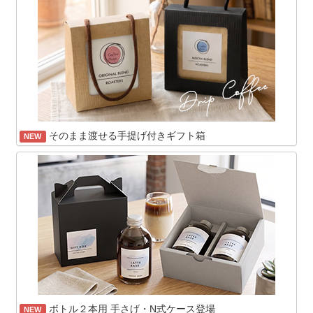
そのまま渡せる手提げ付きギフト箱
NEW
ボトル２本用 手さげ・N式ケース登場
NEW