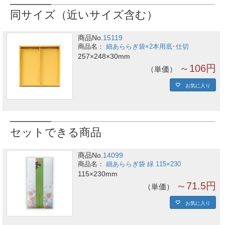
同サイズ（近いサイズ含む）
商品No.
15119
細あららぎ袋×2本用底･仕切
257×248×30mm
～106円
単価
お気に入り
セットできる商品
商品No.
14099
細あららぎ袋 緑 115×230
115×230mm
～71.5円
単価
お気に入り