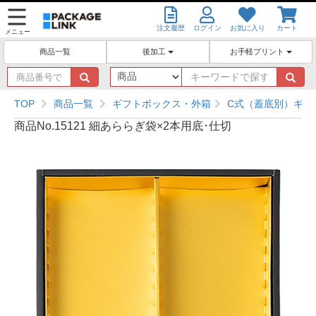
注文履歴
ログイン
お気に入り
カート
メニュー
後加工
お手軽プリント
商品一覧
商
キ
品
ー
番
ワ
TOP
商品一覧
ギフトボックス・外箱
C式（蓋底別）ギフ
号
ー
商品No.15121 細あららぎ袋×2本用底･仕切
で
ド
探
で
す
探
す