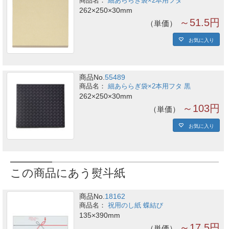
細あららぎ袋×2本用フタ
262×250×30mm
～51.5円
単価
お気に入り
商品No.
55489
細あららぎ袋×2本用フタ 黒
262×250×30mm
～103円
単価
お気に入り
この商品にあう熨斗紙
商品No.
18162
祝用のし紙 蝶結び
135×390mm
～17.5円
単価