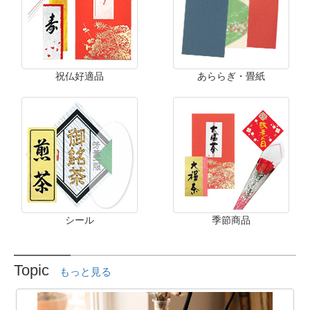
祝仏好適品
あららぎ・畳紙
シール
季節商品
Topic
もっと見る