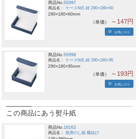
商品No.
55997
ケースN式 紺 290×180×60
290×180×60mm
～147円
単価
お気に入り
商品No.
55998
ケースN式 紺 290×180×95
290×180×95mm
～193円
単価
お気に入り
この商品にあう熨斗紙
商品No.
18162
祝用のし紙 蝶結び
135×390mm