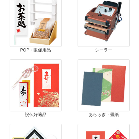
POP・販促用品
シーラー
祝仏好適品
あららぎ・畳紙