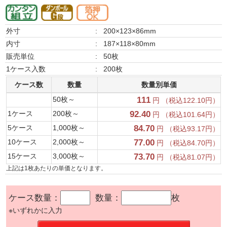
外寸
:
200×123×86mm
内寸
:
187×118×80mm
販売単位
:
50枚
1ケース入数
:
200枚
ケース数
数量
数量別単価
50枚～
111
円 （税込122.10円）
1ケース
200枚～
92.40
円 （税込101.64円）
5ケース
1,000枚～
84.70
円 （税込93.17円）
10ケース
2,000枚～
77.00
円 （税込84.70円）
15ケース
3,000枚～
73.70
円 （税込81.07円）
上記は1枚あたりの単価となります。
ケース数量：
数量：
枚
※いずれかに入力