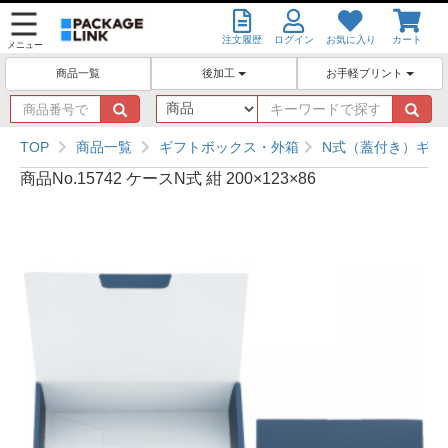
注文履歴
ログイン
お気に入り
カート
メニュー
後加工
お手軽プリント
商品一覧
商
キ
品
ー
番
ワ
TOP
商品一覧
ギフトボックス・外箱
N式（蓋付き）ギフ
号
ー
商品No.15742 ケースN式 紺 200×123×86
で
ド
探
で
す
探
す