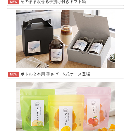
そのまま渡せる手提げ付きギフト箱
NEW
ボトル２本用 手さげ・N式ケース登場
NEW