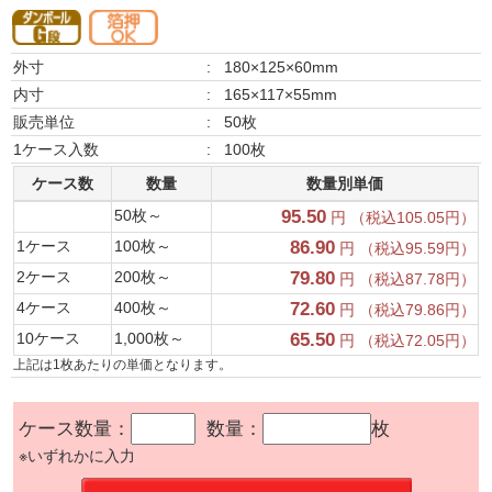
外寸
:
180×125×60mm
内寸
:
165×117×55mm
販売単位
:
50枚
1ケース入数
:
100枚
ケース数
数量
数量別単価
50枚～
95.50
円 （税込105.05円）
1ケース
100枚～
86.90
円 （税込95.59円）
2ケース
200枚～
79.80
円 （税込87.78円）
4ケース
400枚～
72.60
円 （税込79.86円）
10ケース
1,000枚～
65.50
円 （税込72.05円）
上記は1枚あたりの単価となります。
ケース数量：
数量：
枚
※いずれかに入力