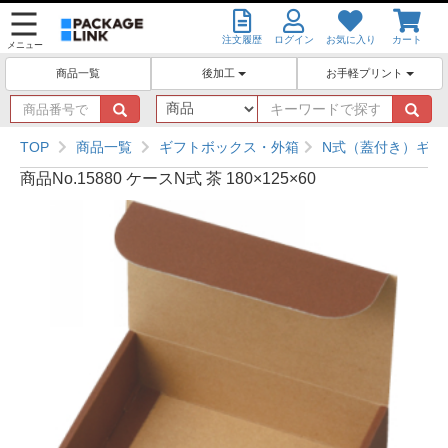
注文履歴
ログイン
お気に入り
カート
メニュー
後加工
お手軽プリント
商品一覧
商
キ
品
ー
番
ワ
TOP
商品一覧
ギフトボックス・外箱
N式（蓋付き）ギフ
号
ー
商品No.15880 ケースN式 茶 180×125×60
で
ド
探
で
す
探
す