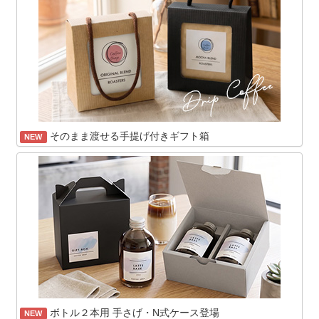
そのまま渡せる手提げ付きギフト箱
NEW
ボトル２本用 手さげ・N式ケース登場
NEW