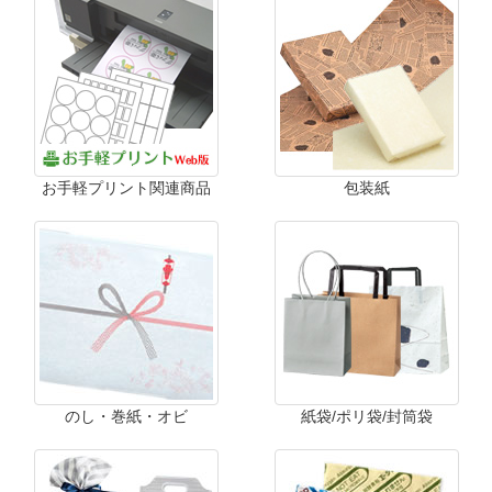
お手軽プリント関連商品
包装紙
のし・巻紙・オビ
紙袋/ポリ袋/封筒袋