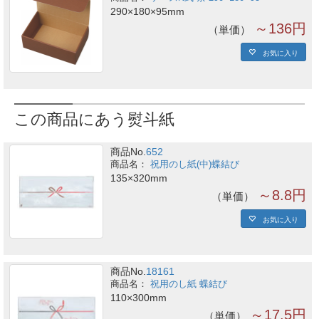
290×180×95mm
～136円
単価
お気に入り
この商品にあう熨斗紙
商品No.
652
祝用のし紙(中)蝶結び
135×320mm
～8.8円
単価
お気に入り
商品No.
18161
祝用のし紙 蝶結び
110×300mm
～17.5円
単価