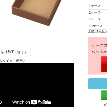
1ケース
2ケース
4ケース
10ケース
上記は1枚あ
ケース
※いずれ
箔押加工できます
み立て方 動画＞
※