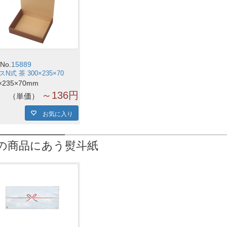
No.
15889
N式 茶 300×235×70
×235×70mm
～136円
単価
お気に入り
の商品にあう熨斗紙