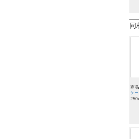
同
商品
ケース
250