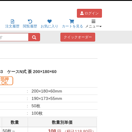
ログイン
注文履歴
閲覧履歴
お気に入り
カートを見る
メニュー
キ
クイックオーダー
ー
ワ
ー
ド
で
探
83
ケースN式 茶 200×180×60
す
:
200×180×60mm
:
190×173×55mm
:
50枚
:
100枚
数量
数量別単価
50枚～
108
円 （税込118.80円）