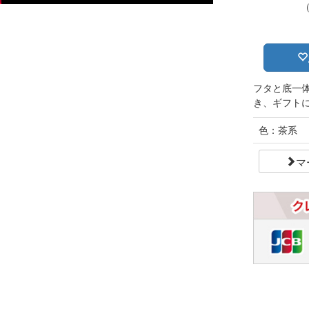
フタと底一
き、ギフト
色：茶系
マ