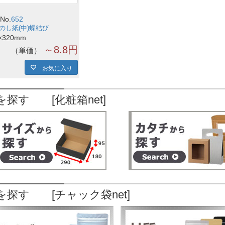
No.
652
のし紙(中)蝶結び
×320mm
～8.8円
単価
お気に入り
を探す [化粧箱net]
を探す [チャック袋net]