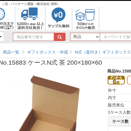
ンク）｜旧：パッケージ通販（株式会社 清和）
商
品
番
商品一覧
ギフトボックス・外箱
N式（蓋付き）ギフトボックス
号
で
o.15883 ケースN式 茶 200×180×60
探
す
商品No.158
外寸
内寸
販売単位
1ケース入数
ケース数