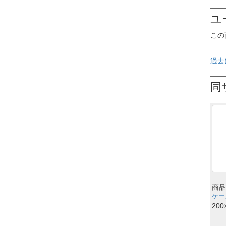
ユ
この
過去
同
商品
ケース
200