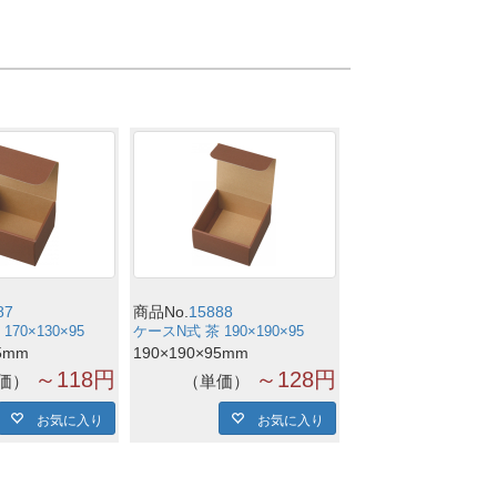
87
商品No.
15888
70×130×95
ケースN式 茶 190×190×95
5mm
190×190×95mm
～118円
～128円
価
単価
お気に入り
お気に入り