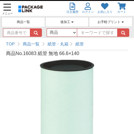
注文履歴
ログイン
お気に入り
カート
メニュー
後加工
お手軽プリント
商品一覧
商
キ
品
ー
番
ワ
TOP
商品一覧
紙管・丸箱
紙管
号
ー
商品No.16083 紙管 無地 66.6×140
で
ド
探
で
す
探
す