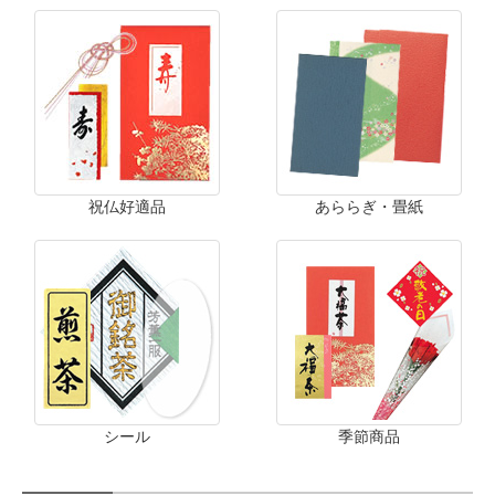
祝仏好適品
あららぎ・畳紙
シール
季節商品