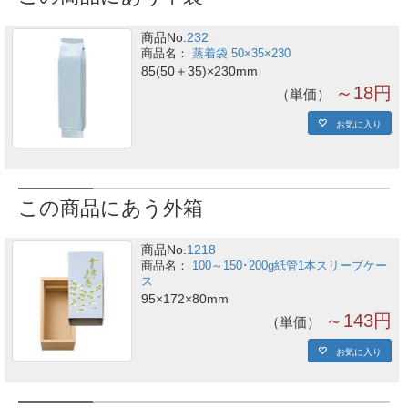
商品No.
232
蒸着袋 50×35×230
85(50＋35)×230mm
～18円
単価
お気に入り
この商品にあう外箱
商品No.
1218
100～150･200g紙管1本スリーブケー
ス
95×172×80mm
～143円
単価
お気に入り