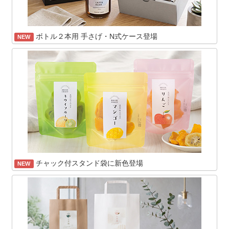
ボトル２本用 手さげ・N式ケース登場
NEW
チャック付スタンド袋に新色登場
NEW