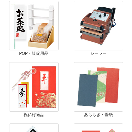
POP・販促用品
シーラー
祝仏好適品
あららぎ・畳紙