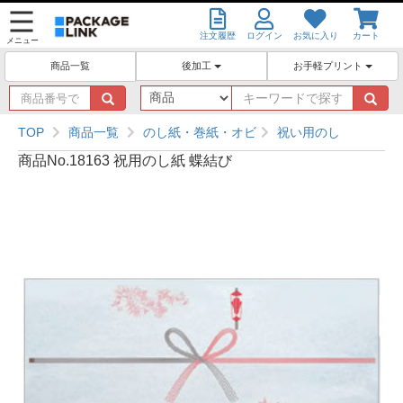
注文履歴
ログイン
お気に入り
カート
メニュー
後加工
お手軽プリント
商品一覧
商
キ
品
ー
番
ワ
TOP
商品一覧
のし紙・巻紙・オビ
祝い用のし
号
ー
商品No.18163 祝用のし紙 蝶結び
で
ド
探
で
す
探
す