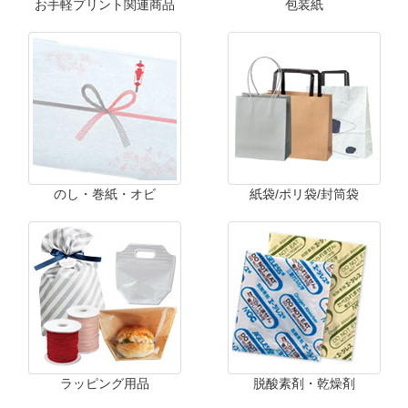
お手軽プリント関連商品
包装紙
のし・巻紙・オビ
紙袋/ポリ袋/封筒袋
ラッピング用品
脱酸素剤・乾燥剤