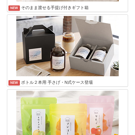
そのまま渡せる手提げ付きギフト箱
NEW
ボトル２本用 手さげ・N式ケース登場
NEW