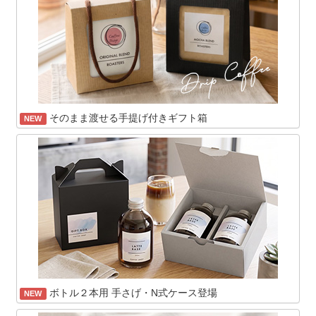
そのまま渡せる手提げ付きギフト箱
NEW
ボトル２本用 手さげ・N式ケース登場
NEW