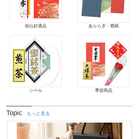
祝仏好適品
あららぎ・畳紙
シール
季節商品
Topic
もっと見る