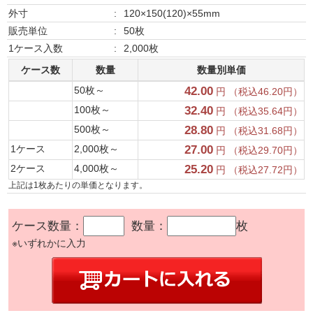
外寸
:
120×150(120)×55mm
販売単位
:
50枚
1ケース入数
:
2,000枚
ケース数
数量
数量別単価
50枚～
42.00
円 （税込46.20円）
100枚～
32.40
円 （税込35.64円）
500枚～
28.80
円 （税込31.68円）
1ケース
2,000枚～
27.00
円 （税込29.70円）
2ケース
4,000枚～
25.20
円 （税込27.72円）
上記は1枚あたりの単価となります。
ケース数量：
数量：
枚
※いずれかに入力