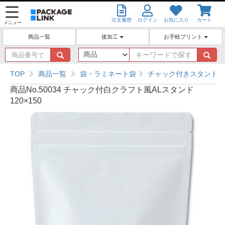
注文履歴
ログイン
お気に入り
カート
メニュー
後加工
お手軽プリント
商品一覧
商
キ
品
ー
番
ワ
TOP
商品一覧
袋・ラミネート袋
チャック付きスタンド袋
号
ー
商品No.50034 チャック付白クラフト風ALスタンド
で
ド
120×150
探
で
す
探
す