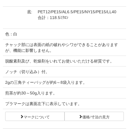
底:
PET12/PE15/AL6.5/PE15/NY15/PE15/LL40
合計：118.5ﾐｸﾛﾝ
色：白
チャック部には表面の紙の破れやシワができることがあります
が、機能に影響しません。
脱酸素剤及び、乾燥剤をいれてお使いいただける材質です。
ノッチ（切り込み）付。
2gの三角ティーバッグが約6～8袋入ります。
煎茶が約30～50g入ります。
プラマークは裏面左下に表示しています。
マークについて
価格/寸法の見方