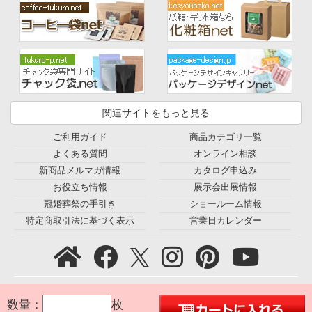
関連サイトをもっと見る
ご利用ガイド
商品カテゴリ一覧
よくある質問
オンライン相談
新商品メルマガ情報
カタログ申込み
お役立ち情報
展示会出展情報
冠婚葬祭の手引き
ショールーム情報
特定商取引法に基づく表示
営業日カレンダー
プライバシーポリシー
｜
利用規約
｜
会社概要
｜
環境宣言
｜
数量：
枚
お問合せ
｜
採用情報
｜