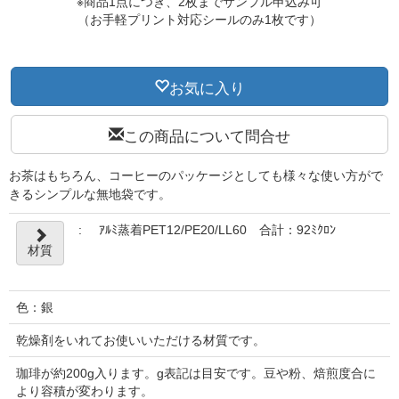
※商品1点につき、2枚までサンプル申込み可
（お手軽プリント対応シールのみ1枚です）
お気に入り
この商品について問合せ
お茶はもちろん、コーヒーのパッケージとしても様々な使い方がで
きるシンプルな無地袋です。
:
ｱﾙﾐ蒸着PET12/PE20/LL60 合計：92ﾐｸﾛﾝ
材質
色：銀
乾燥剤をいれてお使いいただける材質です。
珈琲が約200g入ります。g表記は目安です。豆や粉、焙煎度合に
より容積が変わります。