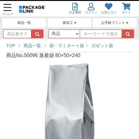
注文履歴
ログイン
お気に入り
カート
メニュー
後加工
お手軽プリント
商品一覧
商
キ
品
ー
番
ワ
TOP
商品一覧
袋・ラミネート袋
ガゼット袋
号
ー
商品No.50096 蒸着袋 80×50×240
で
ド
探
で
す
探
す