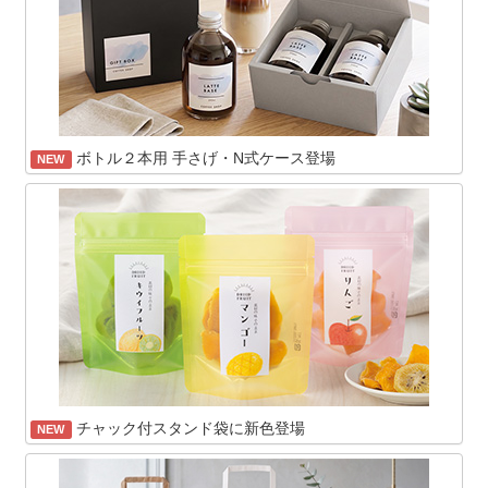
ボトル２本用 手さげ・N式ケース登場
NEW
チャック付スタンド袋に新色登場
NEW