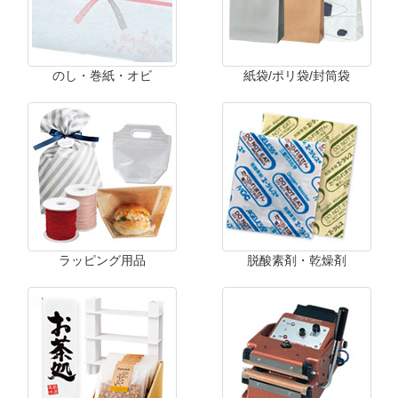
のし・巻紙・オビ
紙袋/ポリ袋/封筒袋
ラッピング用品
脱酸素剤・乾燥剤