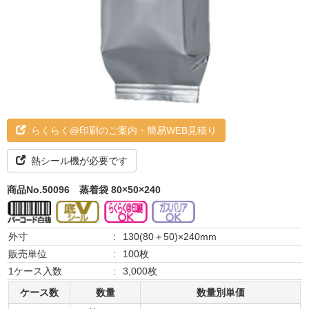
らくらく@印刷のご案内・簡易WEB見積り
熱シール機が必要です
商品No.50096
蒸着袋 80×50×240
外寸
:
130(80＋50)×240mm
販売単位
:
100枚
1ケース入数
:
3,000枚
ケース数
数量
数量別単価