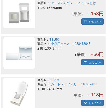
ケースN式 グレー フィルム窓付
112×115×60mm
～153円
単価
お気に入り
商品No.
53150
小袋用ケース 白 238×130×5
238×130×5mm
～56円
単価
お気に入り
商品No.
53513
カートン アイボリー 110×124×45
110×124×45mm
～118円
単価
お気に入り