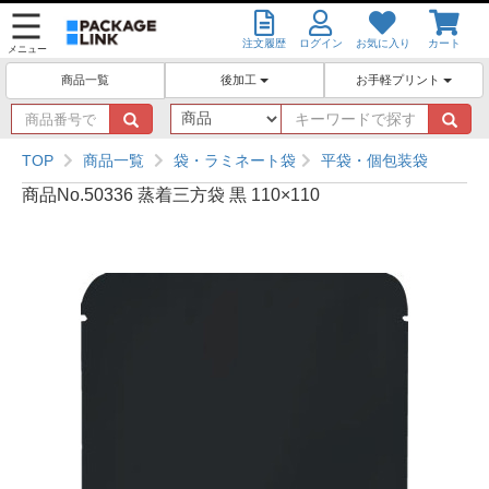
注文履歴
ログイン
お気に入り
カート
メニュー
後加工
お手軽プリント
商品一覧
商
キ
品
ー
番
ワ
TOP
商品一覧
袋・ラミネート袋
平袋・個包装袋
号
ー
商品No.50336 蒸着三方袋 黒 110×110
で
ド
探
で
す
探
す