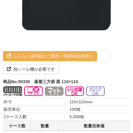
らくらく@印刷のご案内・簡易WEB見積り
熱シール機が必要です
商品No.50336
蒸着三方袋 黒 110×110
外寸
:
110×110mm
販売単位
:
100枚
1ケース入数
:
5,000枚
ケース数
数量
数量別単価