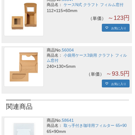
ケースN式 クラフト フィルム窓付
112×115×60mm
～123円
単価
お気に入り
商品No.
56004
小袋用ケース3袋用 クラフト フィル
ム窓付
240×130×5mm
～93.5円
単価
お気に入り
関連商品
商品No.
58641
取っ手付き珈琲用フィルター 65×90
65×90mm