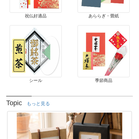
祝仏好適品
あららぎ・畳紙
シール
季節商品
Topic
もっと見る