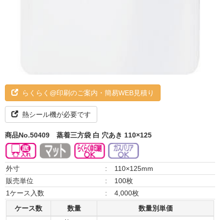
らくらく@印刷のご案内・簡易WEB見積り
熱シール機が必要です
商品No.50409
蒸着三方袋 白 穴あき 110×125
外寸
:
110×125mm
販売単位
:
100枚
1ケース入数
:
4,000枚
ケース数
数量
数量別単価