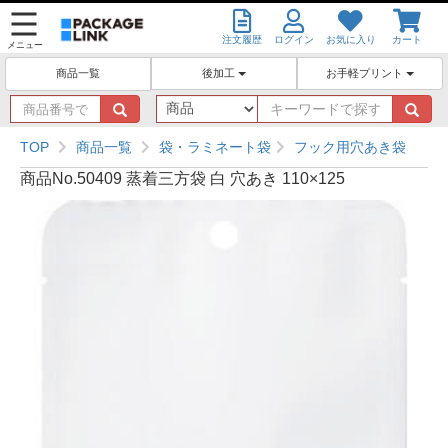
注文履歴
ログイン
お気に入り
カート
メニュー
後加工
お手軽プリント
商品一覧
商
キ
品
ー
番
ワ
TOP
商品一覧
袋・ラミネート袋
フック用穴あき袋
号
ー
商品No.50409 蒸着三方袋 白 穴あき 110×125
で
ド
探
で
す
探
す