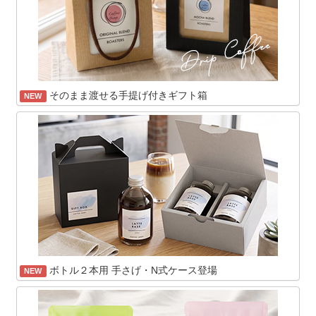
そのまま渡せる手提げ付きギフト箱
NEW
ボトル２本用 手さげ・N式ケース登場
NEW