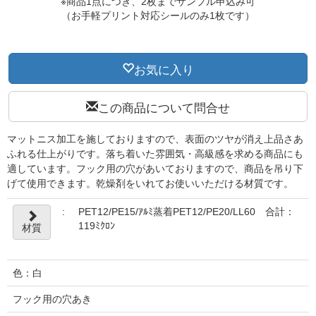
※商品1点につき、2枚までサンプル申込み可
（お手軽プリント対応シールのみ1枚です）
お気に入り
この商品について問合せ
マットニス加工を施しておりますので、表面のツヤが消え上品さあ
ふれる仕上がりです。落ち着いた雰囲気・高級感を求める商品にも
適しています。フック用の穴があいておりますので、商品を吊り下
げて使用できます。乾燥剤をいれてお使いいただける材質です。
:
PET12/PE15/ｱﾙﾐ蒸着PET12/PE20/LL60 合計：
119ﾐｸﾛﾝ
材質
色：白
フック用の穴あき