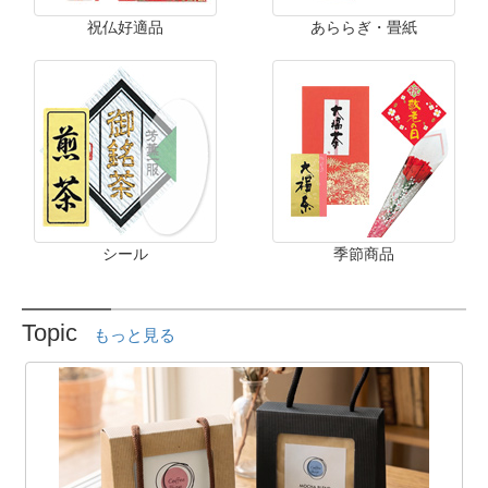
祝仏好適品
あららぎ・畳紙
シール
季節商品
Topic
もっと見る