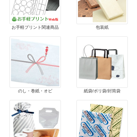
お手軽プリント関連商品
包装紙
のし・巻紙・オビ
紙袋/ポリ袋/封筒袋