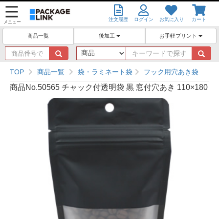
注文履歴
ログイン
お気に入り
カート
メニュー
後加工
お手軽プリント
商品一覧
商
キ
品
ー
番
ワ
TOP
商品一覧
袋・ラミネート袋
フック用穴あき袋
号
ー
商品No.50565 チャック付透明袋 黒 窓付穴あき 110×180
で
ド
探
で
す
探
す