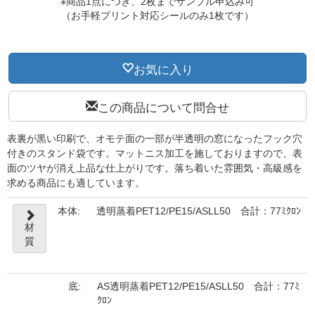
※商品1点につき、2枚までサンプル申込み可
（お手軽プリント対応シールのみ1枚です）
お気に入り
この商品について問合せ
表裏が黒い印刷で、オモテ面の一部が半透明の窓になったフック穴
付きのスタンド袋です。マットニス加工を施しておりますので、表
面のツヤが消え上品な仕上がりです。落ち着いた雰囲気・高級感を
求める商品にも適しています。
本体:
透明蒸着PET12/PE15/ASLL50 合計：77ﾐｸﾛﾝ
材
質
底:
AS透明蒸着PET12/PE15/ASLL50 合計：77ﾐ
ｸﾛﾝ