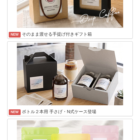
そのまま渡せる手提げ付きギフト箱
NEW
ボトル２本用 手さげ・N式ケース登場
NEW