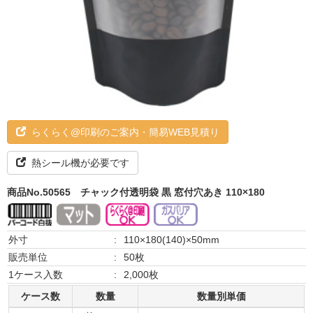
らくらく@印刷のご案内・簡易WEB見積り
熱シール機が必要です
商品No.50565
チャック付透明袋 黒 窓付穴あき 110×180
外寸
:
110×180(140)×50mm
販売単位
:
50枚
1ケース入数
:
2,000枚
ケース数
数量
数量別単価