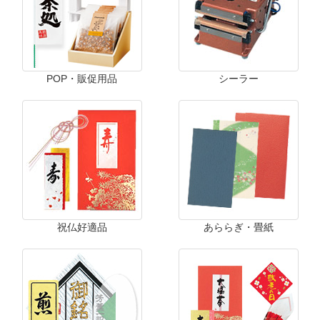
POP・販促用品
シーラー
祝仏好適品
あららぎ・畳紙