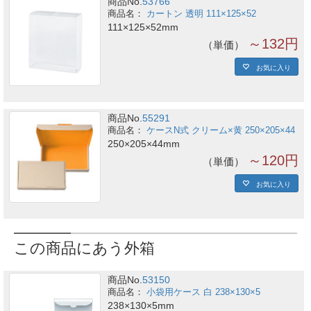
商品No.
53766
カートン 透明 111×125×52
111×125×52mm
～132円
単価
お気に入り
商品No.
55291
ケースN式 クリーム×黄 250×205×44
250×205×44mm
～120円
単価
お気に入り
この商品にあう外箱
商品No.
53150
小袋用ケース 白 238×130×5
238×130×5mm