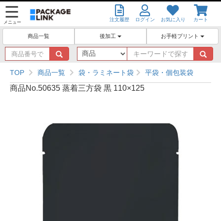
注文履歴
ログイン
お気に入り
カート
メニュー
後加工
お手軽プリント
商品一覧
商
キ
品
ー
番
ワ
TOP
商品一覧
袋・ラミネート袋
平袋・個包装袋
号
ー
商品No.50635 蒸着三方袋 黒 110×125
で
ド
探
で
す
探
す