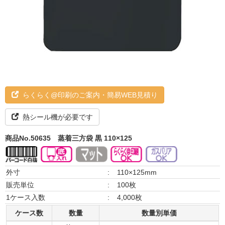
らくらく@印刷のご案内・簡易WEB見積り
熱シール機が必要です
商品No.50635
蒸着三方袋 黒 110×125
外寸
:
110×125mm
販売単位
:
100枚
1ケース入数
:
4,000枚
ケース数
数量
数量別単価