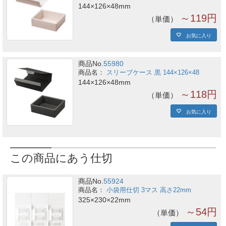
144×126×48mm
～119円
単価
お気に入り
商品No.
55980
スリーブケース 黒 144×126×48
144×126×48mm
～118円
単価
お気に入り
この商品にあう仕切
商品No.
55924
小袋用仕切 3マス 高さ22mm
325×230×22mm
～54円
単価