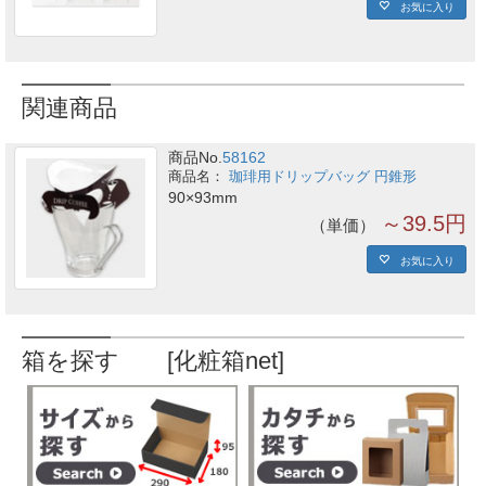
お気に入り
関連商品
商品No.
58162
珈琲用ドリップバッグ 円錐形
90×93mm
～39.5円
単価
お気に入り
箱を探す [化粧箱net]