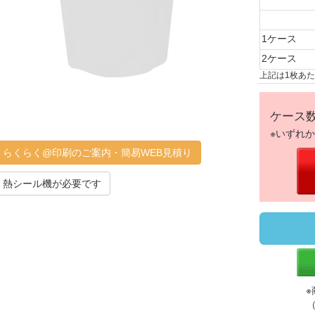
1ケース
2ケース
上記は1枚あ
ケース
※いずれ
らくらく@印刷のご案内・簡易WEB見積り
熱シール機が必要です
※