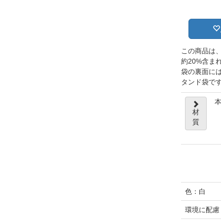
この商品は
約20%含ま
袋の裏面に
タンド袋で
本
材
質
色：白
環境に配慮