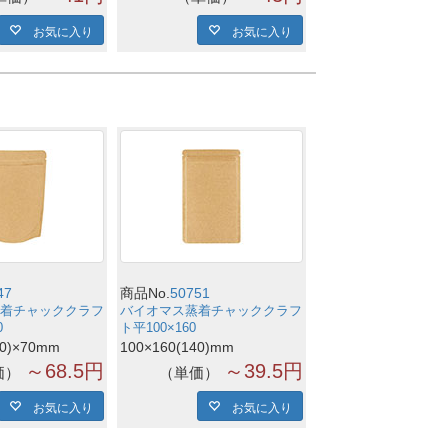
お気に入り
お気に入り
47
商品No.
50751
着チャッククラフ
バイオマス蒸着チャッククラフ
0
ト平100×160
00)×70mm
100×160(140)mm
～68.5円
～39.5円
価
単価
お気に入り
お気に入り