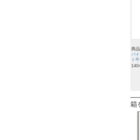
商品
バイ
ト平1
140
箱