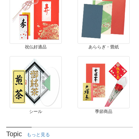
祝仏好適品
あららぎ・畳紙
シール
季節商品
Topic
もっと見る