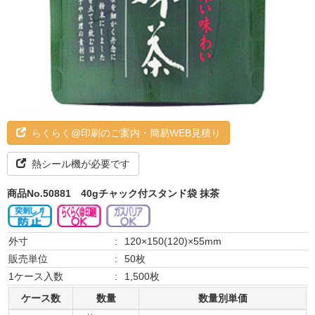
らくらく@印刷のご案内・簡易WEB見積り
熱シール機が必要です
商品No.50881
40gチャック付スタンド袋 抹茶
外寸
:
120×150(120)×55mm
販売単位
:
50枚
1ケース入数
:
1,500枚
ケース数
数量
数量別単価