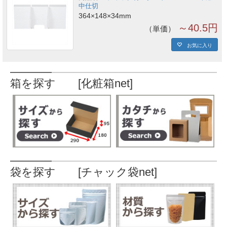
中仕切
364×148×34mm
～40.5円
単価
お気に入り
箱を探す [化粧箱net]
袋を探す [チャック袋net]