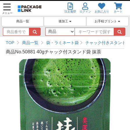
注文履歴
ログイン
お気に入り
カート
メニュー
後加工
お手軽プリント
商品一覧
商
キ
品
ー
番
ワ
TOP
商品一覧
袋・ラミネート袋
チャック付きスタンド袋
号
ー
商品No.50881 40gチャック付スタンド袋 抹茶
で
ド
探
で
す
探
す