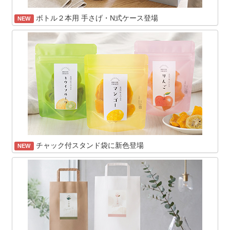
ボトル２本用 手さげ・N式ケース登場
NEW
チャック付スタンド袋に新色登場
NEW