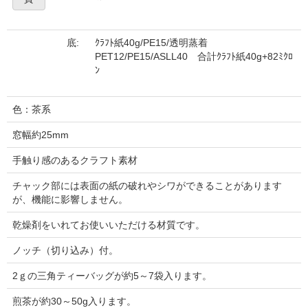
底:
ｸﾗﾌﾄ紙40g/PE15/透明蒸着
PET12/PE15/ASLL40 合計ｸﾗﾌﾄ紙40g+82ﾐｸﾛ
ﾝ
色：茶系
窓幅約25mm
手触り感のあるクラフト素材
チャック部には表面の紙の破れやシワができることがあります
が、機能に影響しません。
乾燥剤をいれてお使いいただける材質です。
ノッチ（切り込み）付。
2ｇの三角ティーバッグが約5～7袋入ります。
煎茶が約30～50g入ります。