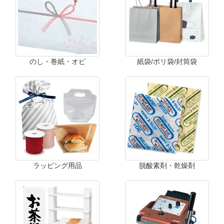
のし・巻紙・オビ
紙袋/ポリ袋/封筒袋
ラッピング用品
脱酸素剤・乾燥剤