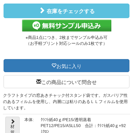
在庫をチェックする
※商品1点につき、2枚までサンプル申込み可
（お手軽プリント対応シールのみ1枚です）
お気に入り
この商品について問合せ
クラフトタイプの窓あきチャック付スタンド袋です。ガスバリア性
のあるフィルムを使用し、内層には粘りのあるＬＬフィルムを使用
しています。
本体:
ｸﾗﾌﾄ紙40ｇ/PE15/透明蒸着
PET12/PE15/ASLL50 合計：ｸﾗﾌﾄ紙40ｇ+92
材
ﾐｸﾛﾝ
質