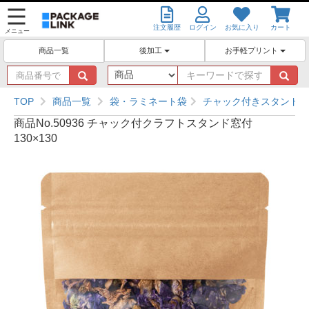
注文履歴
ログイン
お気に入り
カート
メニュー
後加工
お手軽プリント
商品一覧
商
キ
品
ー
番
ワ
TOP
商品一覧
袋・ラミネート袋
チャック付きスタンド袋
号
ー
商品No.50936 チャック付クラフトスタンド窓付
で
ド
130×130
探
で
す
探
す