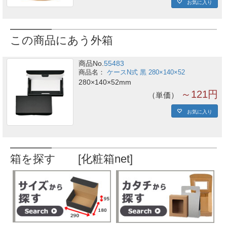
お気に入り
この商品にあう外箱
商品No.
55483
ケースN式 黒 280×140×52
280×140×52mm
～121円
単価
お気に入り
箱を探す [化粧箱net]