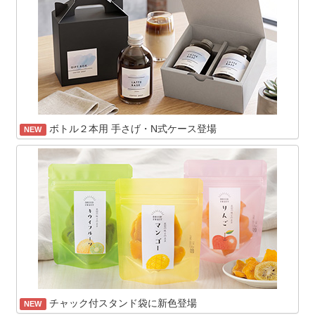
ボトル２本用 手さげ・N式ケース登場
NEW
チャック付スタンド袋に新色登場
NEW