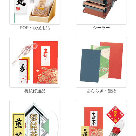
POP・販促用品
シーラー
祝仏好適品
あららぎ・畳紙