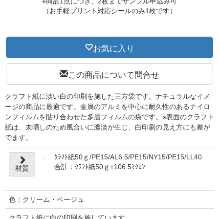
※商品1点につき、2枚までサンプル申込み可
（お手軽プリント対応シールのみ1枚です）
お気に入り
この商品について問合せ
クラフト紙に淡い白の印刷を施した三方袋です。ナチュラルなイメ
ージの商品に最適です。金属のアルミを中心に耐久性のあるナイロ
ンフィルムを貼り合わせた多層フィルムの袋です。※表面のクラフト
紙は、未晒しのため風合いに濃淡が生じ、白印刷の見え方にも差が
でます。
:
ｸﾗﾌﾄ紙50ｇ/PE15/AL6.5/PE15/NY15/PE15/LL40
合計：ｸﾗﾌﾄ紙50ｇ+106.5ﾐｸﾛﾝ
材質
色：クリーム・ベージュ
クラフト紙に白の印刷を施しています。