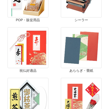
POP・販促用品
シーラー
祝仏好適品
あららぎ・畳紙