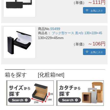
～111円
単価
お気に入り
商品No.
55499
ブック型ケース 黒×白 130×229×45
130×229×45mm
～106円
単価
お気に入り
箱を探す [化粧箱net]