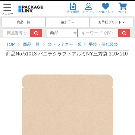
注文履歴
ログイン
お気に入り
カート
メニュー
後加工
お手軽プリント
商品一覧
商
キ
品
ー
番
ワ
TOP
商品一覧
袋・ラミネート袋
平袋・個包装袋
号
ー
商品No.51013 バニラクラフトアルミNY三方袋 110×110
で
ド
探
で
す
探
す