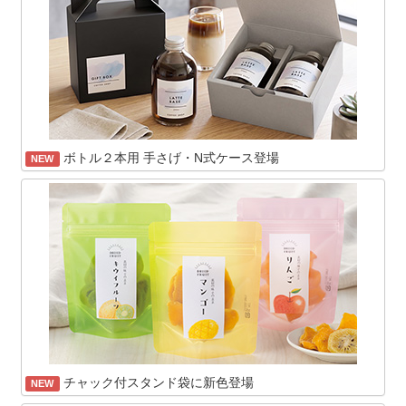
ボトル２本用 手さげ・N式ケース登場
NEW
チャック付スタンド袋に新色登場
NEW