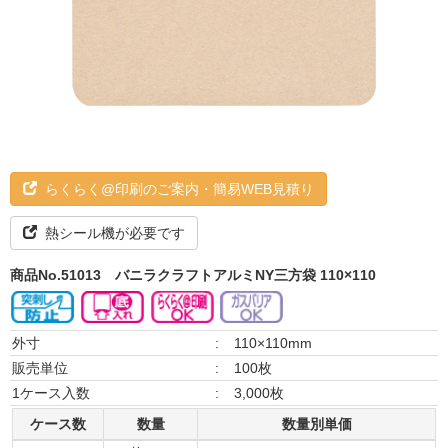
らくらく@印刷のご案内・簡易WEB見積り
熱シール機が必要です
商品No.51013
バニラクラフトアルミNY三方袋 110×110
外寸
:
110×110mm
販売単位
:
100枚
1ケース入数
:
3,000枚
ケース数
数量
数量別単価