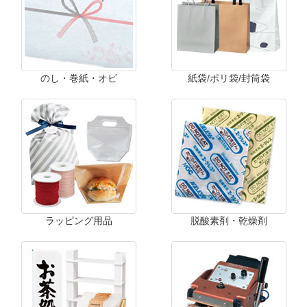
のし・巻紙・オビ
紙袋/ポリ袋/封筒袋
ラッピング用品
脱酸素剤・乾燥剤