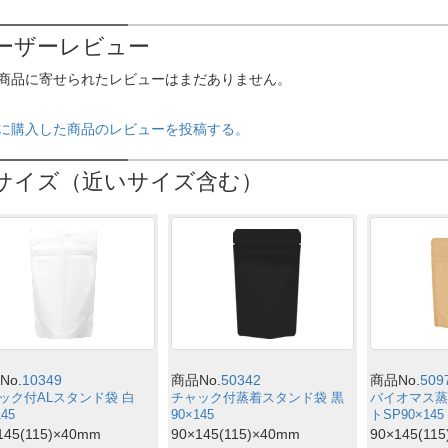
ーザーレビュー
商品に寄せられたレビューはまだありません。
に購入した商品のレビューを投稿する。
サイズ（近いサイズ含む）
No.
10349
商品No.
50342
商品No.
509
ック付ALスタンド袋 白
チャック付蒸着スタンド袋 黒
バイオマス蒸
145
90×145
トSP90×145
145(115)×40mm
90×145(115)×40mm
90×145(11