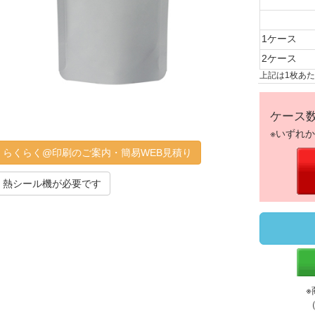
1ケース
2ケース
上記は1枚あ
ケース
※いずれ
らくらく@印刷のご案内・簡易WEB見積り
熱シール機が必要です
※