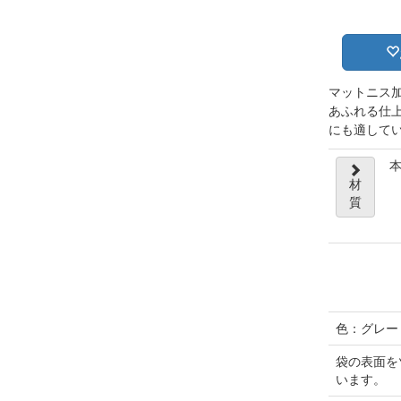
マットニス
あふれる仕
にも適して
本
材
質
色：グレー
袋の表面を
います。