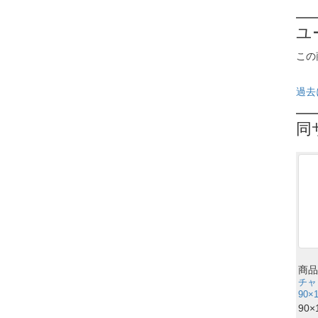
ユ
この
過去
同
商品
チャ
90×
90×