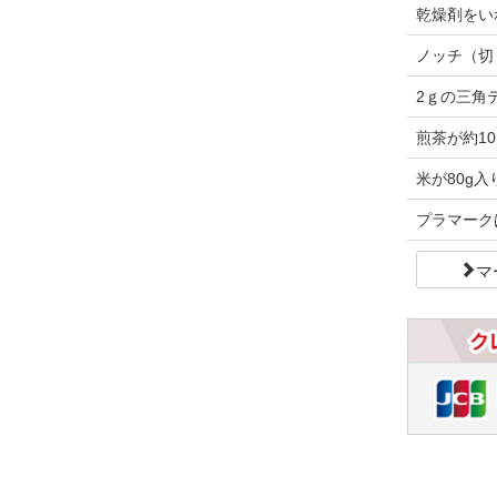
乾燥剤をい
ノッチ（切
2ｇの三角
煎茶が約10
米が80g入
プラマーク
マ