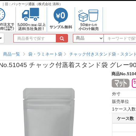
ンク）｜旧：パッケージ通販（株式会社 清和）
商
品
番
商品一覧
袋・ラミネート袋
チャック付きスタンド袋・スタン
号
で
No.51045 チャック付蒸着スタンド袋 グレー90
探
す
商品No.510
外寸
販売単位
1ケース入数
ケース数