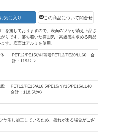
お気に入り
この商品について問合せ
加工を施しておりますので、表面のツヤが消え上品さ
上がりです。落ち着いた雰囲気・高級感を求める商品
います。底面はアルミを使用。
体:
PET12/PE15/ｱﾙﾐ蒸着PET12/PE20/LL60 合
計：119ﾐｸﾛﾝ
底:
PET12/PE15/AL6.5/PE15/NY15/PE15/LL40
合計：118.5ﾐｸﾛﾝ
ツヤ消し加工しているため、擦れが出る場合がござ