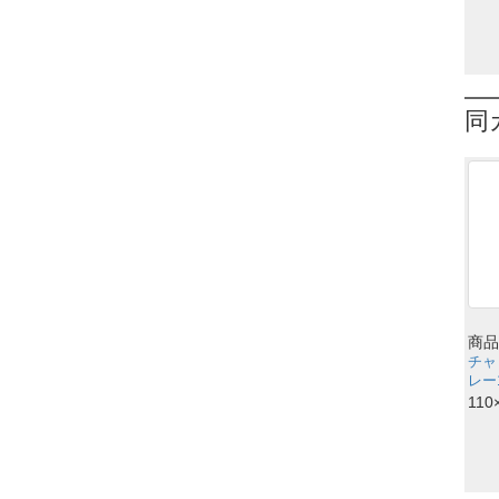
同
商品
チャ
レー1
110