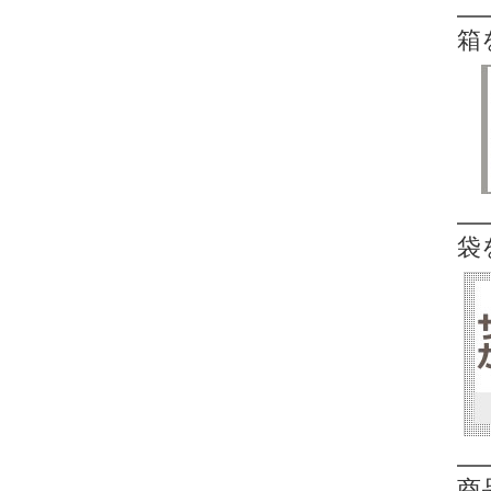
箱
袋
商