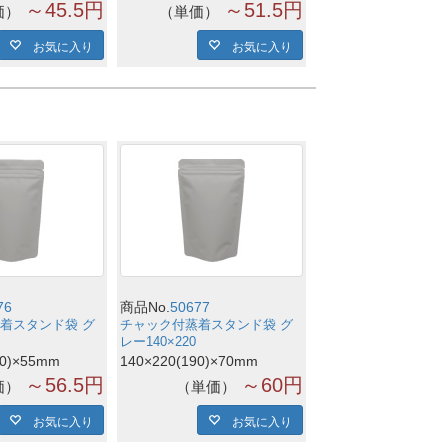
～45.5円
～51.5円
価
単価
お気に入り
お気に入り
76
商品No.
50677
着スタンド袋 グ
チャック付蒸着スタンド袋 グ
レー140×220
70)×55mm
140×220(190)×70mm
～56.5円
～60円
価
単価
お気に入り
お気に入り