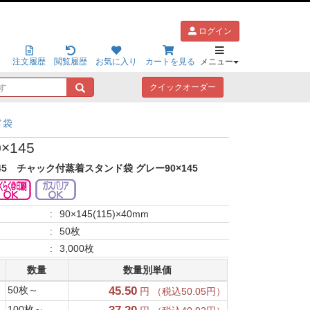
ログイン
注文履歴
閲覧履歴
お気に入り
カートを見る
メニュー
キ
クイックオーダー
ー
ワ
ド袋
ー
ド
×145
で
探
45
チャック付蒸着スタンド袋 グレー90×145
す
:
90×145(115)×40mm
:
50枚
:
3,000枚
数量
数量別単価
50枚～
45.50
円 （税込50.05円）
100枚～