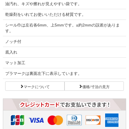
油汚れ、キズや擦れが見えやすい袋です。
乾燥剤をいれてお使いいただける材質です。
シール巾は左右各6mm、上5mmです。±約2mmの誤差がありま
す。
ノッチ付
底入れ
マット加工
プラマークは裏面左下に表示しています。
マークについて
価格/寸法の見方