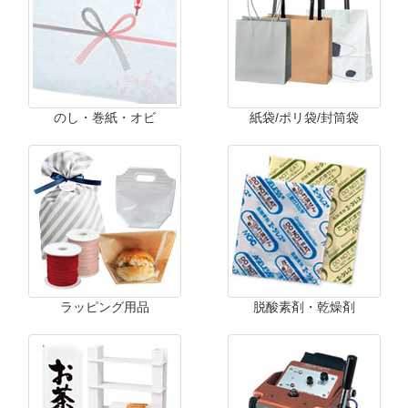
のし・巻紙・オビ
紙袋/ポリ袋/封筒袋
ラッピング用品
脱酸素剤・乾燥剤