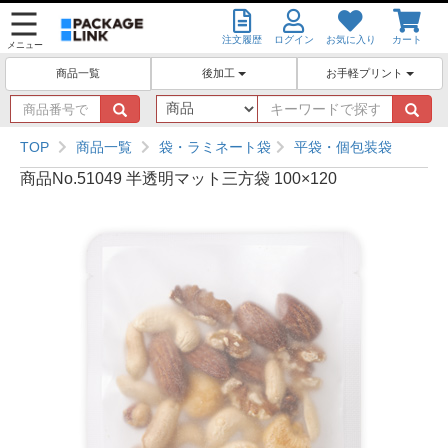
注文履歴
ログイン
お気に入り
カート
メニュー
後加工
お手軽プリント
商品一覧
商
キ
品
ー
番
ワ
TOP
商品一覧
袋・ラミネート袋
平袋・個包装袋
号
ー
商品No.51049 半透明マット三方袋 100×120
で
ド
探
で
す
探
す