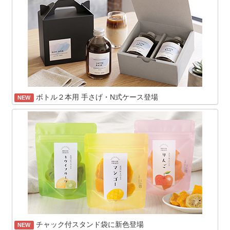
ボトル２本用 手さげ・N式ケース登場
NEW
チャック付スタンド袋に新色登場
NEW