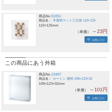
商品No.
51051
半透明マット三方袋 110×125
110×125mm
～23円
単価
お気に入り
この商品にあう外箱
商品No.
13407
カートン 透明 109×123×32
109×123×32mm
～101円
単価
お気に入り