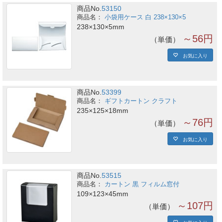
商品No.
53150
小袋用ケース 白 238×130×5
238×130×5mm
～56円
単価
お気に入り
商品No.
53399
ギフトカートン クラフト
235×125×18mm
～76円
単価
お気に入り
商品No.
53515
カートン 黒 フィルム窓付
109×123×45mm
～107円
単価
お気に入り