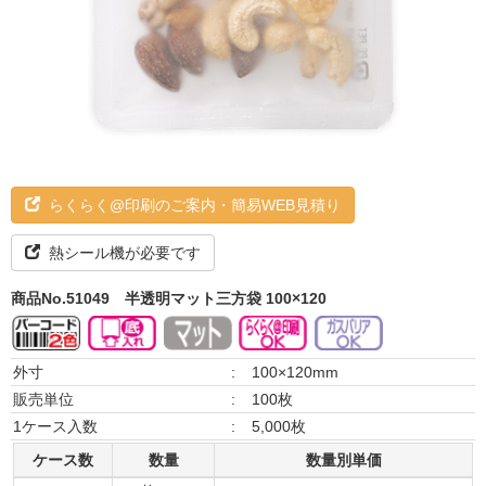
らくらく@印刷のご案内・簡易WEB見積り
熱シール機が必要です
商品No.51049
半透明マット三方袋 100×120
外寸
:
100×120mm
販売単位
:
100枚
1ケース入数
:
5,000枚
ケース数
数量
数量別単価