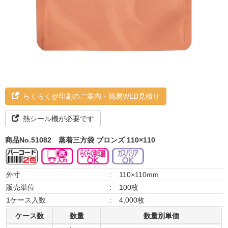
らくらく@印刷のご案内・簡易WEB見積り
熱シール機が必要です
商品No.51082
蒸着三方袋 ブロンズ 110×110
外寸
:
110×110mm
販売単位
:
100枚
1ケース入数
:
4,000枚
ケース数
数量
数量別単価