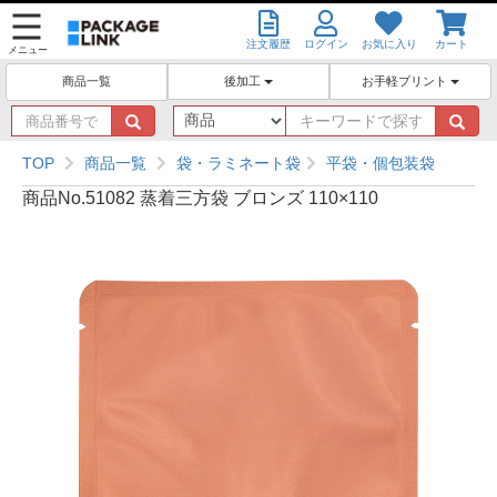
注文履歴
ログイン
お気に入り
カート
メニュー
後加工
お手軽プリント
商品一覧
商
キ
品
ー
番
ワ
TOP
商品一覧
袋・ラミネート袋
平袋・個包装袋
号
ー
商品No.51082 蒸着三方袋 ブロンズ 110×110
で
ド
探
で
す
探
す