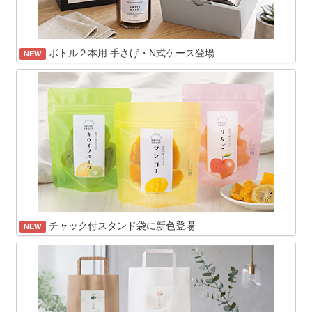
ボトル２本用 手さげ・N式ケース登場
NEW
チャック付スタンド袋に新色登場
NEW