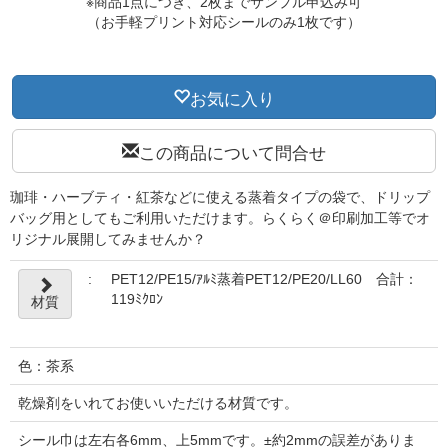
※商品1点につき、2枚までサンプル申込み可
（お手軽プリント対応シールのみ1枚です）
お気に入り
この商品について問合せ
珈琲・ハーブティ・紅茶などに使える蒸着タイプの袋で、ドリップ
バッグ用としてもご利用いただけます。らくらく＠印刷加工等でオ
リジナル展開してみませんか？
:
PET12/PE15/ｱﾙﾐ蒸着PET12/PE20/LL60 合計：
119ﾐｸﾛﾝ
材質
色：茶系
乾燥剤をいれてお使いいただける材質です。
シール巾は左右各6mm、上5mmです。±約2mmの誤差がありま