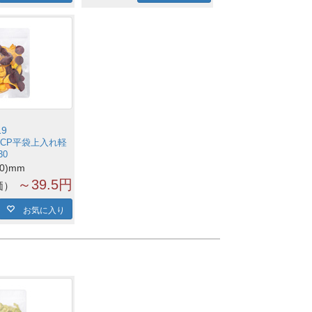
19
CP平袋上入れ軽
30
00)mm
～39.5円
価
お気に入り