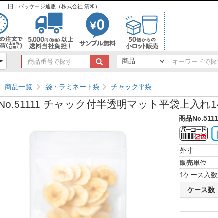
ンク）｜旧：パッケージ通販（株式会社 清和）
商
品
番
商品一覧
袋・ラミネート袋
チャック平袋
号
で
No.51111 チャック付半透明マット平袋上入れ14
探
す
商品No.511
外寸
販売単位
1ケース入数
ケース数