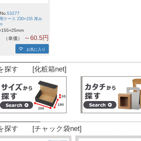
No.
53277
用ケース 230×155 厚み
m
×155×25mm
～60.5円
単価
お気に入り
を探す [化粧箱net]
を探す [チャック袋net]