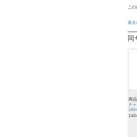
この
過去
同
商品
チャ
140
140