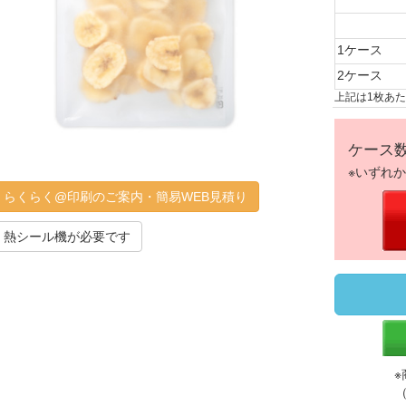
1ケース
2ケース
上記は1枚あ
ケース
※いずれ
らくらく@印刷のご案内・簡易WEB見積り
熱シール機が必要です
※