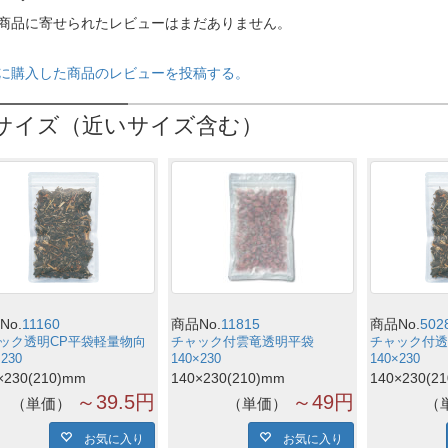
商品に寄せられたレビューはまだありません。
に購入した商品のレビューを投稿する。
サイズ（近いサイズ含む）
No.
11160
商品No.
11815
商品No.
502
ック透明CP平袋軽量物向
チャック付雲竜透明平袋
チャック付透
×230
140×230
140×230
×230(210)mm
140×230(210)mm
140×230(2
～39.5円
～49円
単価
単価
お気に入り
お気に入り