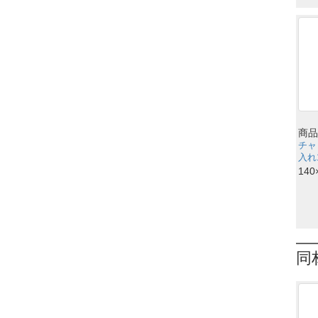
商品
チャ
入れ1
140
同