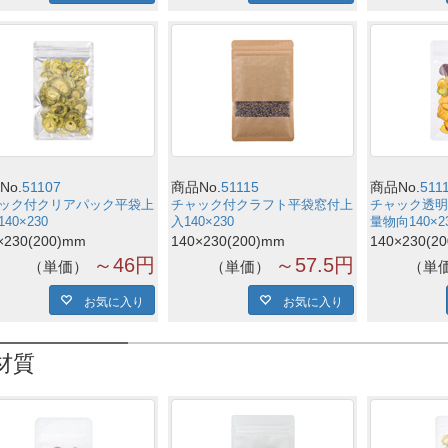
No.
51107
商品No.
51115
商品No.
511
ック付クリアパック平袋上
チャック付クラフト平袋窓付上
チャック透明
40×230
入140×230
量物向140×2
×230(200)mm
140×230(200)mm
140×230(2
～46円
～57.5円
単価
単価
単
お気に入り
お気に入り
材質