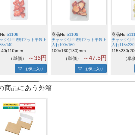
No.
51108
商品No.
51109
商品No.
511
ック付半透明マット平袋上
チャック付半透明マット平袋上
チャック付半
5×140
入れ100×160
入れ115×230
140(110)mm
100×160(130)mm
115×230(2
～36円
～47.5円
単価
単価
単
お気に入り
お気に入り
の商品にあう外箱