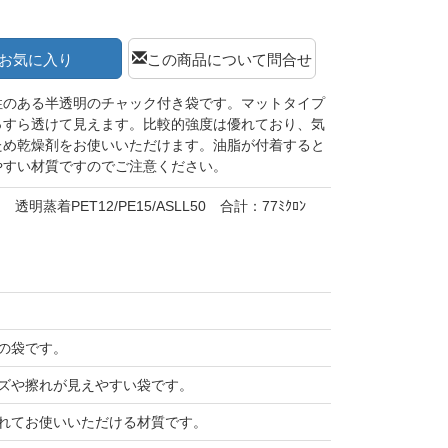
お気に入り
この商品について問合せ
性のある半透明のチャック付き袋です。マットタイプ
っすら透けて見えます。比較的強度は優れており、気
ため乾燥剤をお使いいただけます。油脂が付着すると
やすい材質ですのでご注意ください。
透明蒸着PET12/PE15/ASLL50 合計：77ﾐｸﾛﾝ
の袋です。
ズや擦れが見えやすい袋です。
れてお使いいただける材質です。