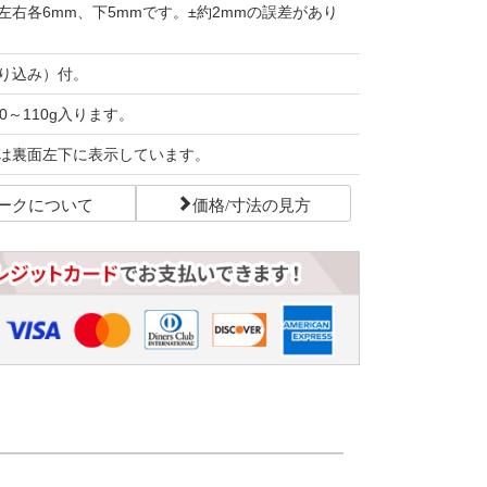
左右各6mm、下5mmです。±約2mmの誤差があり
り込み）付。
0～110g入ります。
は裏面左下に表示しています。
ークについて
価格/寸法の見方