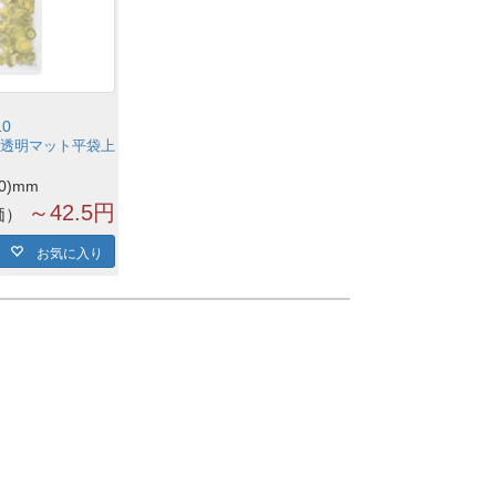
10
透明マット平袋上
00)mm
～42.5円
価
お気に入り