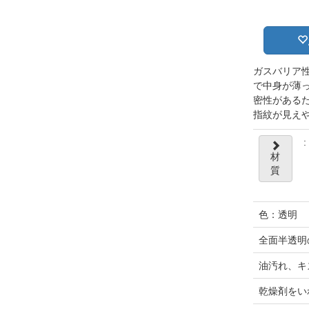
ガスバリア
で中身が薄
密性がある
指紋が見え
:
材
質
色：透明
全面半透明
油汚れ、キ
乾燥剤をい