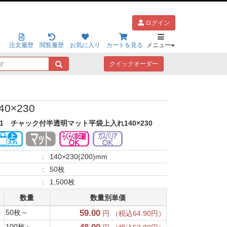
ログイン
注文履歴
閲覧履歴
お気に入り
カートを見る
メニュー
キ
クイックオーダー
ー
ワ
ー
ド
0×230
で
探
11
チャック付半透明マット平袋上入れ140×230
す
:
140×230(200)mm
:
50枚
:
1,500枚
数量
数量別単価
50枚～
59.00
円 （税込64.90円）
100枚～