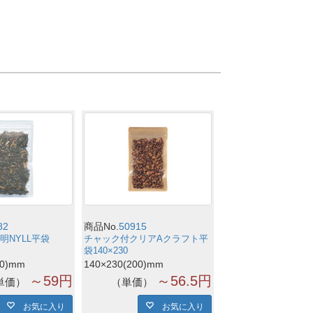
82
商品No.
50915
明NYLL平袋
チャック付クリアAクラフト平
袋140×230
10)mm
140×230(200)mm
～59円
～56.5円
単価
単価
お気に入り
お気に入り