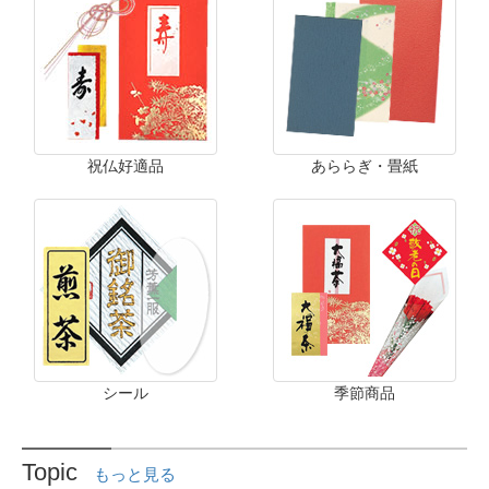
祝仏好適品
あららぎ・畳紙
シール
季節商品
Topic
もっと見る