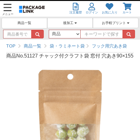
注文履歴
ログイン
お気に入り
カート
メニュー
後加工
お手軽プリント
商品一覧
商
キ
品
ー
番
ワ
TOP
商品一覧
袋・ラミネート袋
フック用穴あき袋
号
ー
商品No.51127 チャック付クラフト袋 窓付 穴あき90×155
で
ド
探
で
す
探
す