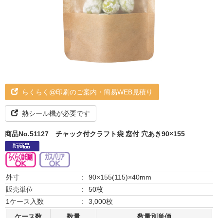
らくらく@印刷のご案内・簡易WEB見積り
熱シール機が必要です
商品No.51127
チャック付クラフト袋 窓付 穴あき90×155
外寸
:
90×155(115)×40mm
販売単位
:
50枚
1ケース入数
:
3,000枚
ケース数
数量
数量別単価