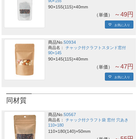
90×155
90×155(115)×40mm
～49円
単価
お気に入り
商品No.
50934
チャック付クラフトスタンド窓付
90×145
90×145(115)×40mm
～47円
単価
お気に入り
同材質
商品No.
50567
チャック付クラフト袋 窓付 穴あき
110×180
110×180(140)×50mm
～55円