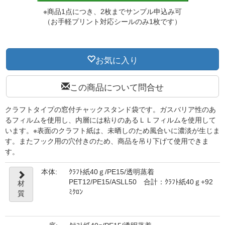
※商品1点につき、2枚までサンプル申込み可
（お手軽プリント対応シールのみ1枚です）
お気に入り
この商品について問合せ
クラフトタイプの窓付チャックスタンド袋です。ガスバリア性のあ
るフィルムを使用し、内層には粘りのあるＬＬフィルムを使用して
います。※表面のクラフト紙は、未晒しのため風合いに濃淡が生じま
す。またフック用の穴付きのため、商品を吊り下げて使用できま
す。
本体:
ｸﾗﾌﾄ紙40ｇ/PE15/透明蒸着
PET12/PE15/ASLL50 合計：ｸﾗﾌﾄ紙40ｇ+92
材
ﾐｸﾛﾝ
質