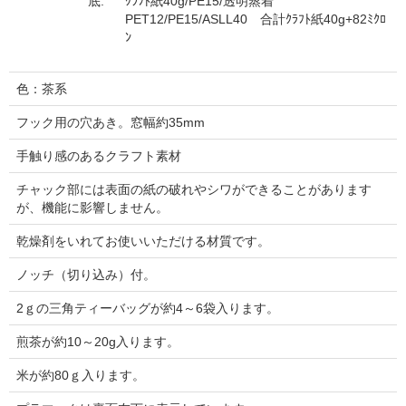
底:
ｸﾗﾌﾄ紙40g/PE15/透明蒸着
PET12/PE15/ASLL40 合計ｸﾗﾌﾄ紙40g+82ﾐｸﾛ
ﾝ
色：茶系
フック用の穴あき。窓幅約35mm
手触り感のあるクラフト素材
チャック部には表面の紙の破れやシワができることがあります
が、機能に影響しません。
乾燥剤をいれてお使いいただける材質です。
ノッチ（切り込み）付。
2ｇの三角ティーバッグが約4～6袋入ります。
煎茶が約10～20g入ります。
米が約80ｇ入ります。