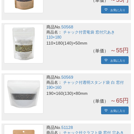
単価
お気に入り
商品No.
50568
チャック付雲竜袋 窓付穴あき
110×180
110×180(140)×50mm
～55円
単価
お気に入り
商品No.
50569
チャック付透明スタンド袋 白 窓付
190×160
190×160(130)×80mm
～65円
単価
お気に入り
商品No.
51128
チャック付クラフト袋 窓付 穴あき