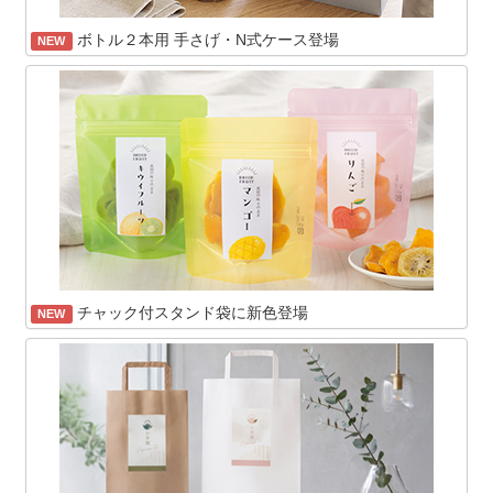
ボトル２本用 手さげ・N式ケース登場
NEW
チャック付スタンド袋に新色登場
NEW