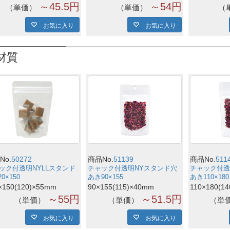
～45.5円
～54円
単価
単価
お気に入り
お気に入り
材質
No.
50272
商品No.
51139
商品No.
511
ック付透明NYLLスタンド
チャック付透明NYスタンド穴
チャック付透
20×150
あき90×155
あき110×180
×150(120)×55mm
90×155(115)×40mm
110×180(1
～55円
～51.5円
単価
単価
単
お気に入り
お気に入り