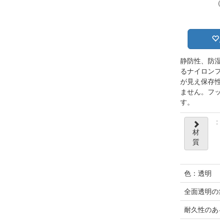
静防性、防
るナイロン
が見え保存
ません。フ
す。
:
材
質
色：透明
全面透明の
耐久性のあ