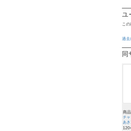
ユ
この
過去
同
商品
チャ
あき1
120