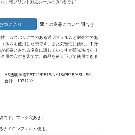
（お手軽プリント対応シールのみ1枚です）
お気に入り
この商品について問合せ
湿性、ガスバリア性のある透明フィルムと耐久性のあ
フィルムを使用した袋です。また気密性に優れ、中身
性が必要とされる場合に適していますが遮光性はあり
ック用の穴付き袋です。商品を吊り下げて使用できま
AS透明蒸着PET12/PE15/NY15/PE15/ASLL50
合計：107ﾐｸﾛﾝ
袋です。フック穴あき。
るナイロンフィルム使用。