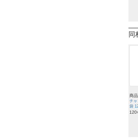
同
商品
チャ
袋 1
120