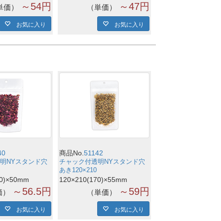
～54円
～47円
単価
単価
お気に入り
お気に入り
40
商品No.
51142
明NYスタンド穴
チャック付透明NYスタンド穴
あき120×210
40)×50mm
120×210(170)×55mm
～56.5円
～59円
価
単価
お気に入り
お気に入り