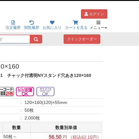
ログイン
注文履歴
閲覧履歴
お気に入り
カートを見る
メニュー
キ
クイックオーダー
ー
ワ
ー
ド
×160
で
探
41
チャック付透明NYスタンド穴あき120×160
す
:
120×160(120)×55mm
:
50枚
:
2,000枚
数量
数量別単価
50枚～
56.50
円 （税込62.15円）