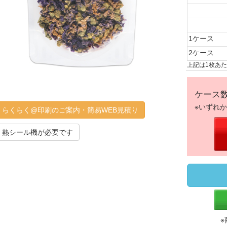
1ケース
2ケース
上記は1枚あ
ケース
※いずれ
らくらく@印刷のご案内・簡易WEB見積り
熱シール機が必要です
※