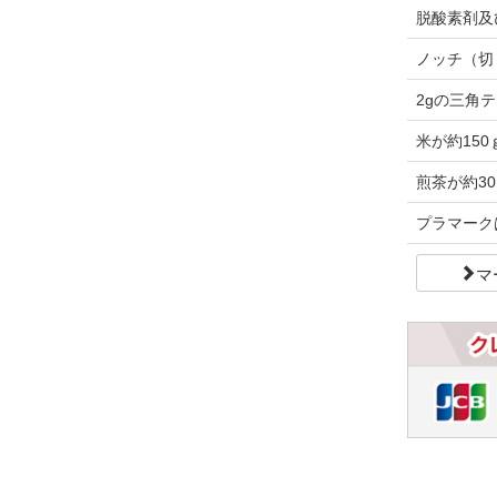
脱酸素剤及
ノッチ（切
2gの三角
米が約15
煎茶が約30
プラマーク
マ