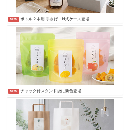
ボトル２本用 手さげ・N式ケース登場
NEW
チャック付スタンド袋に新色登場
NEW