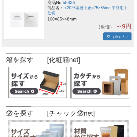
商品No.
55836
<2026製造中止>75×85mm平袋用中
仕切
160×85×48mm
～9円
単価
お気に入り
箱を探す [化粧箱net]
袋を探す [チャック袋net]