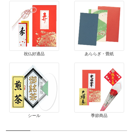
祝仏好適品
あららぎ・畳紙
シール
季節商品