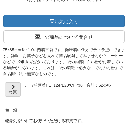
お気に入り
この商品について問合せ
75×85mmサイズの蒸着平袋です。熱圧着の仕方でテトラ型にできま
す。雑穀・お菓子などを入れて商品展開してみませんか？コーヒー
などでご利用いただいております。袋の内部に白い粉が付着してい
る場合がございます。これは、袋の製造上必要な「でんぷん粉」で
食品衛生法上無害なものです。
:
ｱﾙﾐ蒸着PET12/PE20/CPP30 合計：62ﾐｸﾛﾝ
材質
色：銀
乾燥剤をいれてお使いいただける材質です。