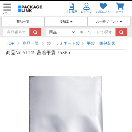
注文履歴
ログイン
お気に入り
カート
メニュー
後加工
お手軽プリント
商品一覧
商
キ
品
ー
番
ワ
TOP
商品一覧
袋・ラミネート袋
平袋・個包装袋
号
ー
商品No.51145 蒸着平袋 75×85
で
ド
探
で
す
探
す