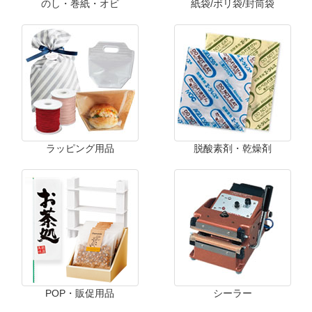
のし・巻紙・オビ
紙袋/ポリ袋/封筒袋
ラッピング用品
脱酸素剤・乾燥剤
POP・販促用品
シーラー