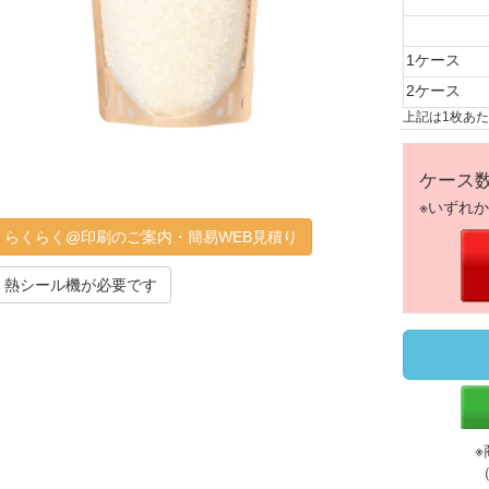
1ケース
2ケース
上記は1枚あ
ケース
※いずれ
らくらく@印刷のご案内・簡易WEB見積り
熱シール機が必要です
※