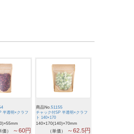
54
商品No.
51155
P 半透明×クラフ
チャック付SP 半透明×クラフ
ト 140×170
70)×55mm
140×170(140)×70mm
～60円
～62.5円
単価
単価