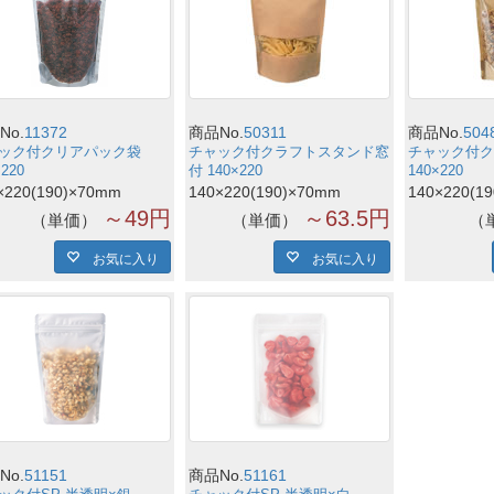
No.
11372
商品No.
50311
商品No.
504
ック付クリアパック袋
チャック付クラフトスタンド窓
チャック付ク
×220
付 140×220
140×220
×220(190)×70mm
140×220(190)×70mm
140×220(1
～49円
～63.5円
単価
単価
お気に入り
お気に入り
No.
51151
商品No.
51161