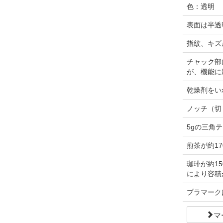
色：透明
表面は半透
指紋、キズ
チャック部
が、機能に
乾燥剤をい
ノッチ（切
5gの三角
煎茶が約17
珈琲が約1
により容積
プラマーク
マ