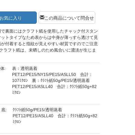
お気に入り
この商品について問合せ
明で裏面にはクラフト紙を使用したチャック付スタン
マットタイプなため表からは中身が薄っすら透けて見
脂が付着すると指紋が見えやすい材質ですのでご注意
※クラフト紙は、未晒しのため風合いに濃淡が生じま
体:
表：透明蒸着
PET12/PE15/NY15/PE15/ASLL50 合計：
107ﾐｸﾛﾝ 裏：ｸﾗﾌﾄ紙50g/PE15/透明蒸着
PET12/PE15/ASLL40 合計：ｸﾗﾌﾄ紙50g+82
ﾐｸﾛﾝ
底:
ｸﾗﾌﾄ紙50g/PE15/透明蒸着
PET12/PE15/ASLL40 合計：ｸﾗﾌﾄ紙50g+82
ﾐｸﾛﾝ