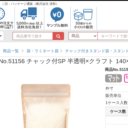
ンク）｜旧：パッケージ通販（株式会社 清和）
商
品
番
商品一覧
袋・ラミネート袋
チャック付きスタンド袋・スタン
号
で
o.51156 チャック付SP 半透明×クラフト 140×
探
す
商品No.511
外寸
販売単位
1ケース入数
ケース数