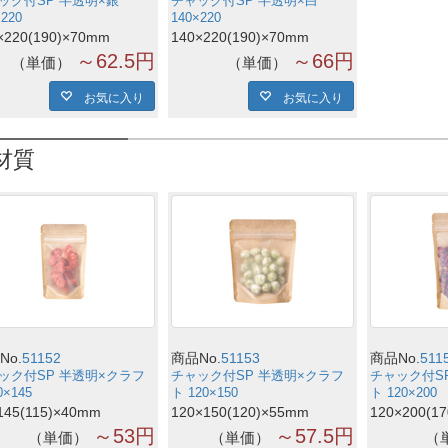
ック付SP 半透明×銀
チャック付SP 半透明×白
×220
140×220
×220(190)×70mm
140×220(190)×70mm
～62.5円
～66円
単価
単価
お気に入り
お気に入り
材質
No.
51152
商品No.
51153
商品No.
511
ック付SP 半透明×クラフ
チャック付SP 半透明×クラフ
チャック付S
0×145
ト 120×150
ト 120×200
145(115)×40mm
120×150(120)×55mm
120×200(1
～53円
～57.5円
単価
単価