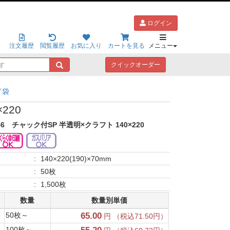
ログイン
注文履歴
閲覧履歴
お気に入り
カートを見る
メニュー
キ
クイックオーダー
ー
ワ
ド袋
ー
ド
220
で
探
56
チャック付SP 半透明×クラフト 140×220
す
:
140×220(190)×70mm
:
50枚
:
1,500枚
数量
数量別単価
50枚～
65.00
円 （税込71.50円）
100枚～