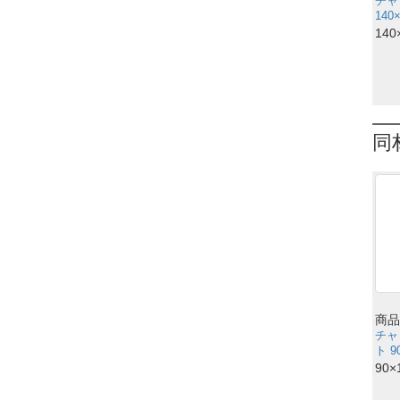
チャ
140
140
同
商品
チャ
ト 9
90×