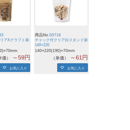
83
商品No.
50716
リアAクラフト袋
チャック付クリア白スタンド袋
140×220
90)×70mm
140×220(190)×70mm
～59円
～61円
単価
単価
お気に入り
お気に入り