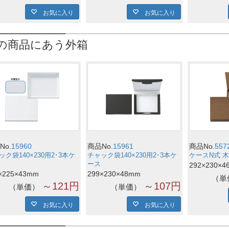
お気に入り
お気に入り
の商品にあう外箱
No.
15960
商品No.
15961
商品No.
557
ック袋140×230用2･3本ケ
チャック袋140×230用2･3本ケ
ケースN式 木目
ース
292×230×4
×225×43mm
299×230×48mm
単
～121円
～107円
単価
単価
お気に入り
お気に入り