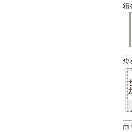
箱
袋
商