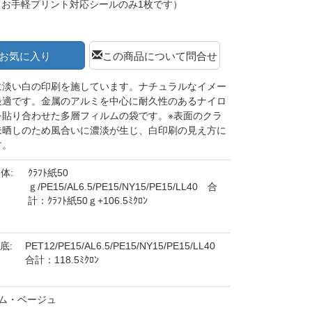
（お手軽プリント対応シールのみ1枚です）
お気に入り
この商品について問合せ
に淡い白の印刷を施しています。ナチュラルなイメー
最適です。金属のアルミを中心に耐久性のあるナイロ
を貼り合わせた多層フィルムの袋です。※表面のクラ
未晒しのため風合いに濃淡が生じ、白印刷の見え方に
す。
体:
ｸﾗﾌﾄ紙50
ｇ/PE15/AL6.5/PE15/NY15/PE15/LL40 合
計：ｸﾗﾌﾄ紙50ｇ+106.5ﾐｸﾛﾝ
底:
PET12/PE15/AL6.5/PE15/NY15/PE15/LL40
合計：118.5ﾐｸﾛﾝ
ム・ベージュ