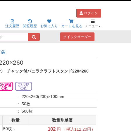
ログイン
注文履歴
閲覧履歴
お気に入り
カートを見る
メニュー
キ
クイックオーダー
ー
ワ
ド袋
ー
ド
0×260
で
探
79
チャック付バニラクラフトスタンド220×260
す
:
220×260(230)×100mm
:
50枚
:
500枚
数量
数量別単価
50枚～
102
円 （税込112.20円）