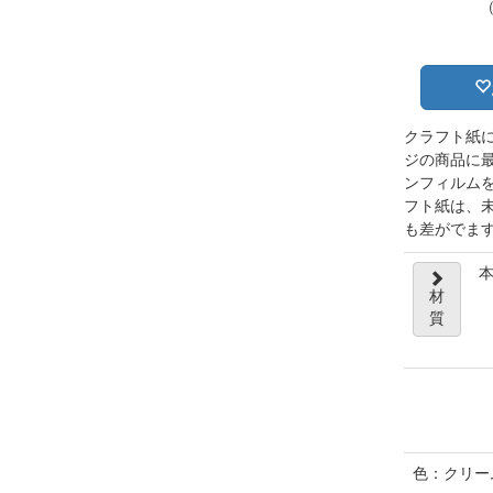
クラフト紙
ジの商品に
ンフィルム
フト紙は、
も差がでま
本
材
質
色：クリー