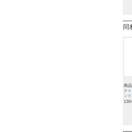
同
商品
チャ
ンド1
130