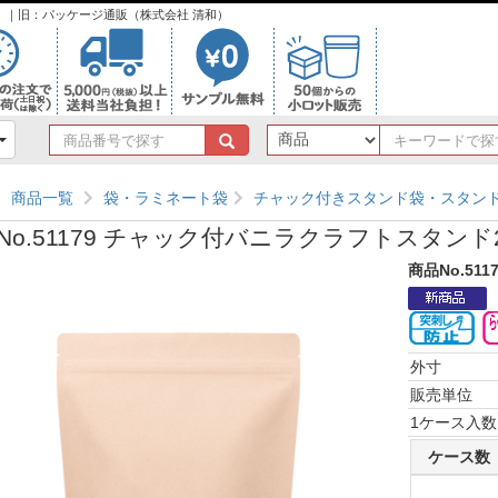
ンク）｜旧：パッケージ通販（株式会社 清和）
商
品
番
商品一覧
袋・ラミネート袋
チャック付きスタンド袋・スタン
号
で
No.51179 チャック付バニラクラフトスタンド22
探
す
商品No.511
外寸
販売単位
1ケース入数
ケース数