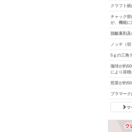
クラフト紙
チャック部
が、機能に
脱酸素剤及
ノッチ（切
5ｇの三角
珈琲が約5
により容積
煎茶が約50
プラマーク
マ