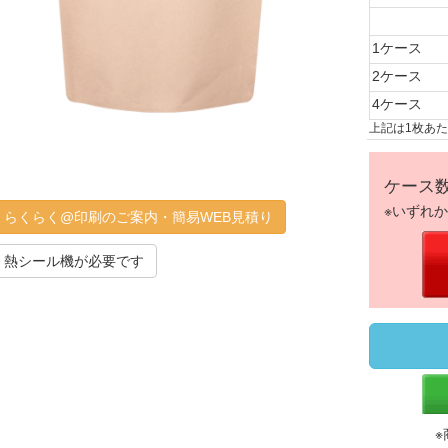
1ケース
2ケース
4ケース
上記は1枚あ
ケース
※いずれ
らくらく@印刷のご案内・簡易WEB見積り
熱シール機が必要です
※