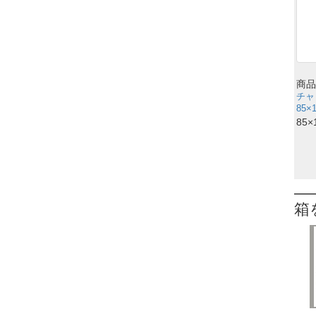
商品
チャ
85×
85×
箱