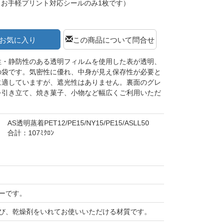
（お手軽プリント対応シールのみ1枚です）
お気に入り
この商品について問合せ
性・静防性のある透明フィルムを使用した表が透明、
の袋です。気密性に優れ、中身が見え保存性が必要と
に適していますが、遮光性はありません。裏面のグレ
を引き立て、焼き菓子、小物など幅広くご利用いただ
AS透明蒸着PET12/PE15/NY15/PE15/ASLL50
合計：107ﾐｸﾛﾝ
ーです。
び、乾燥剤をいれてお使いいただける材質です。