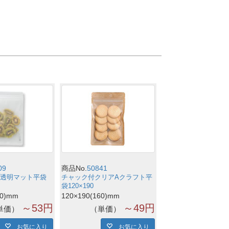
09
商品No.
50841
透明マット平袋
チャック付クリアAクラフト平
袋120×190
70)mm
120×190(160)mm
～53円
～49円
単価
単価
お気に入り
お気に入り