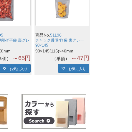
95
商品No.
51196
明NY平袋 裏グレ
チャック透明NY袋 裏グレー
90×145
00)mm
90×145(115)×40mm
～65円
～47円
単価
単価
お気に入り
お気に入り