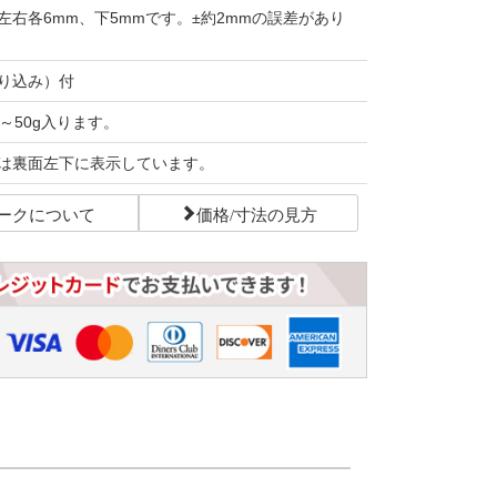
左右各6mm、下5mmです。±約2mmの誤差があり
り込み）付
～50g入ります。
は裏面左下に表示しています。
ークについて
価格/寸法の見方