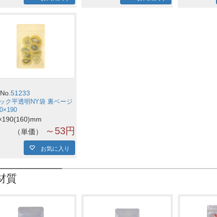
No.
51233
ック平透明NY袋 裏ベージ
0×190
×190(160)mm
～53円
単価
お気に入り
材質