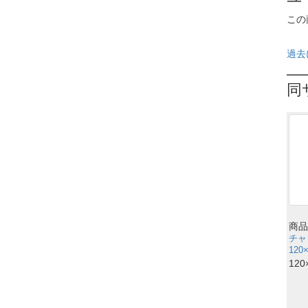
この
過去
同
商品
チャ
120
120