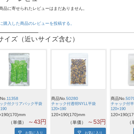
商品に寄せられたレビューはまだありません。
に購入した商品のレビューを投稿する。
サイズ（近いサイズ含む）
No.
11358
商品No.
50280
商品No.
507
ック付クリアパック平袋
チャック付透明NYLL平袋
チャック付半
×190
120×190
120×190
×190(170)mm
120×190(170)mm
120×190(1
～43円
～53円
単価
単価
お気に入り
お気に入り