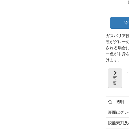
ガスバリア
裏がグレー
される場合
ー色が中身
けます。
:
材
質
色：透明
裏面はグレ
脱酸素剤及