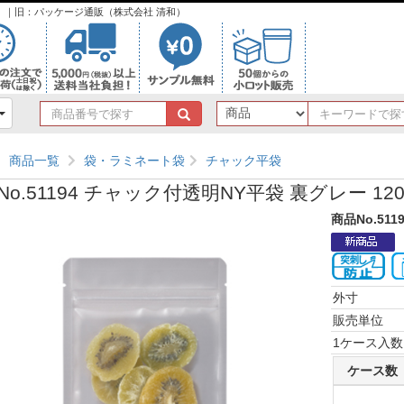
ンク）｜旧：パッケージ通販（株式会社 清和）
商
品
番
商品一覧
袋・ラミネート袋
チャック平袋
号
で
No.51194 チャック付透明NY平袋 裏グレー 120
探
す
商品No.511
外寸
販売単位
1ケース入数
ケース数