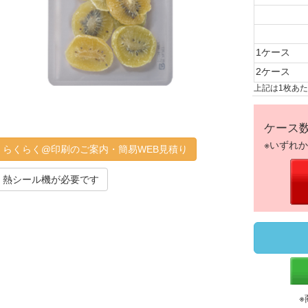
1ケース
2ケース
上記は1枚あ
ケース
※いずれ
らくらく@印刷のご案内・簡易WEB見積り
熱シール機が必要です
※