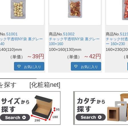
No.
51001
商品No.
51002
商品No.
511
ック平透明NY袋 裏グレー
チャック平透明NY袋 裏グレー
チャック付透
140
100×160
ー 160×230
140(110)mm
100×160(130)mm
160×230(2
～39円
～42円
単価
単価
お気に入り
お気に入り
を探す [化粧箱net]