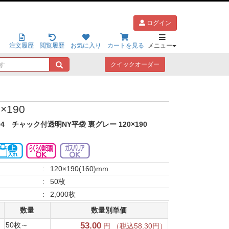
ログイン
注文履歴
閲覧履歴
お気に入り
カートを見る
メニュー
キ
クイックオーダー
ー
ワ
ー
ド
×190
で
探
94
チャック付透明NY平袋 裏グレー 120×190
す
:
120×190(160)mm
:
50枚
:
2,000枚
数量
数量別単価
50枚～
53.00
円 （税込58.30円）