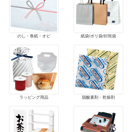
のし・巻紙・オビ
紙袋/ポリ袋/封筒袋
ラッピング用品
脱酸素剤・乾燥剤