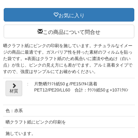
お気に入り
この商品について問合せ
晒クラフト紙にピンクの印刷を施しています。ナチュラルなイメー
ジの商品に最適です。ガスバリア性を持った素材のフィルムを貼っ
た袋です。※表面はクラフト紙のため風合いに濃淡や色ぬけ（白い
点）が生じ、ピンクの見え方にも差がでます。アルミ蒸着タイプで
すので、強度はサンプルにてお確かめください。
:
片艶晒ｸﾗﾌﾄ紙50ｇ/PE15/ｱﾙﾐ蒸着
PET12/PE20/LL60 合計：ｸﾗﾌﾄ紙50ｇ+107ﾐｸﾛﾝ
材質
色：赤系
晒クラフト紙にピンクの印刷を
施しています。