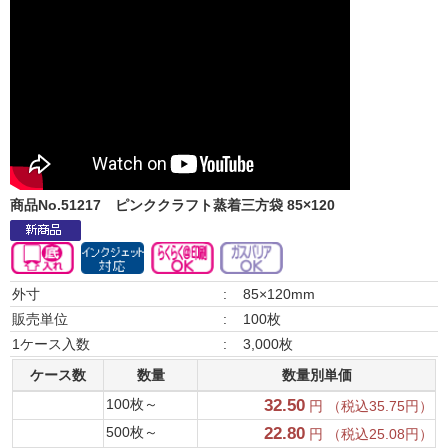
商品No.51217
ピンククラフト蒸着三方袋 85×120
外寸
:
85×120mm
販売単位
:
100枚
1ケース入数
:
3,000枚
ケース数
数量
数量別単価
100枚～
32.50
円 （税込35.75円）
500枚～
22.80
円 （税込25.08円）