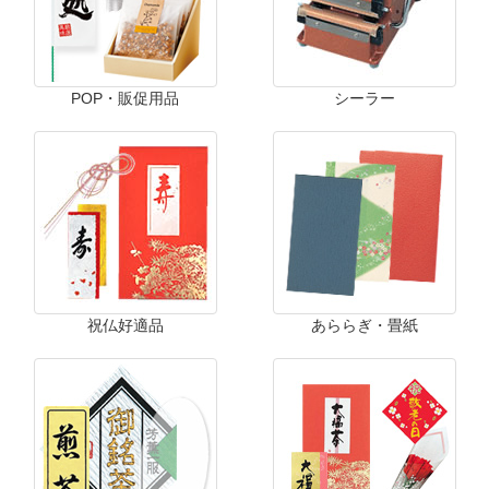
POP・販促用品
シーラー
祝仏好適品
あららぎ・畳紙