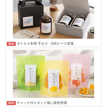
ボトル２本用 手さげ・N式ケース登場
NEW
チャック付スタンド袋に新色登場
NEW