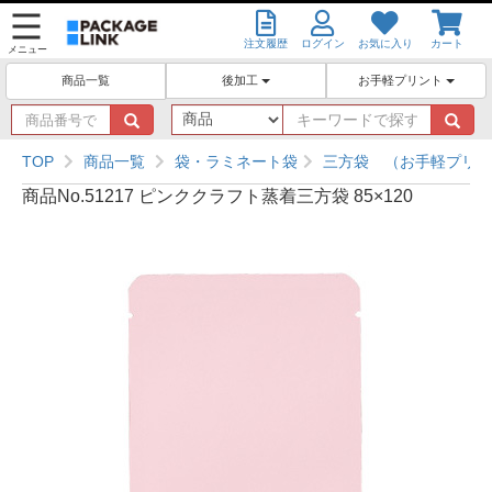
注文履歴
ログイン
お気に入り
カート
メニュー
後加工
お手軽プリント
商品一覧
商
キ
品
ー
番
ワ
TOP
商品一覧
袋・ラミネート袋
三方袋 （お手軽プリン
号
ー
商品No.51217 ピンククラフト蒸着三方袋 85×120
で
ド
探
で
す
探
す