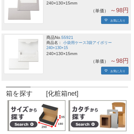
240×130×15mm
～98円
単価
お気に入り
商品No.
55921
小袋用ケース3袋アイボリー
240×130×15
240×130×15mm
～98円
単価
お気に入り
箱を探す [化粧箱net]