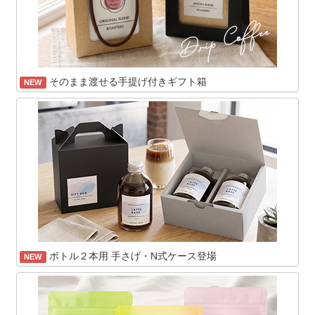
そのまま渡せる手提げ付きギフト箱
NEW
ボトル２本用 手さげ・N式ケース登場
NEW