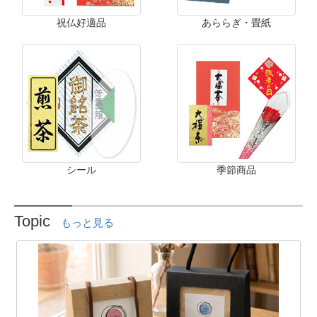
祝仏好適品
あららぎ・畳紙
シール
季節商品
Topic
もっと見る