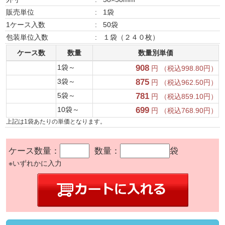
販売単位
:
1袋
1ケース入数
:
50袋
包装単位入数
:
１袋（２４０枚）
ケース数
数量
数量別単価
1袋～
908
円 （税込998.80円）
3袋～
875
円 （税込962.50円）
5袋～
781
円 （税込859.10円）
10袋～
699
円 （税込768.90円）
上記は1袋あたりの単価となります。
ケース数量：
数量：
袋
※いずれかに入力