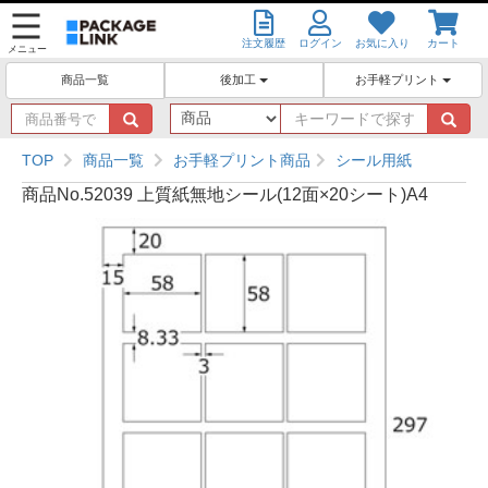
注文履歴
ログイン
お気に入り
カート
メニュー
後加工
お手軽プリント
商品一覧
商
キ
品
ー
番
ワ
TOP
商品一覧
お手軽プリント商品
シール用紙
号
ー
商品No.52039 上質紙無地シール(12面×20シート)A4
で
ド
探
で
す
探
す