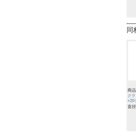
同
商品
クラ
×20
直径