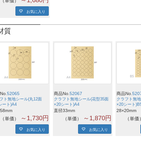
単価
お気に入り
材質
No.
52065
商品No.
52067
商品No.
520
フト無地シール(丸12面
クラフト無地シール(花型35面
クラフト無地
シート)A4
×20シート)A4
×20シート)B
58mm
直径33mm
28×20mm
～1,730円
～1,870円
単価
単価
単価
お気に入り
お気に入り