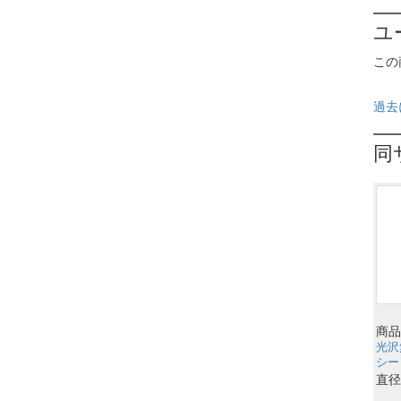
ユ
この
過去
同
商品
光沢
シー
直径