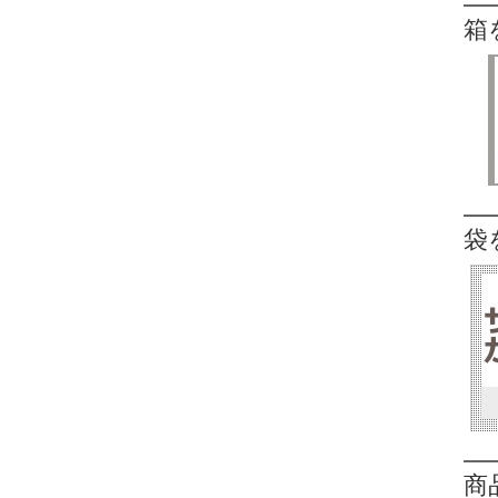
箱
袋
商