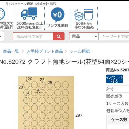
ンク）｜旧：パッケージ通販（株式会社 清和）
商
品
番
商品一覧
お手軽プリント商品
シール用紙
号
で
No.52072 クラフト無地シール(花型54面×20シ
探
す
商品No.520
外寸
販売単位
1ケース入数
包装単位入
ケース数