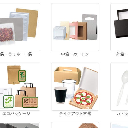
袋・ラミネート袋
中箱・カートン
外箱
エコパッケージ
テイクアウト容器
カト