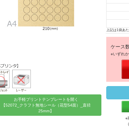
上記は1袋あ
ケース
※いずれ
お手軽プリントテンプレートを開く
【52072_クラフト無地シール（花型54面）_直径
25mm】
※