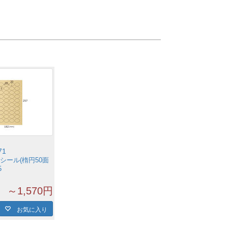
71
シール(楕円50面
5
～1,570円
お気に入り