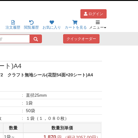
ログイン
注文履歴
閲覧履歴
お気に入り
カートを見る
メニュー
キ
クイックオーダー
ー
ワ
ー
ド
ート)A4
で
探
72
クラフト無地シール(花型54面×20シート)A4
す
:
直径25mm
:
1袋
:
50袋
数
:
１袋（１，０８０枚）
数量
数量別単価
1袋～
1,870
円 （税込2057.00円）