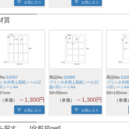
お気に入り
お気に入り
材質
No.
52087
商品No.
52089
商品No.
520
ンタ共用上質紙シール12
プリンタ共用上質紙シール12
プリンタ共用
20シートA4
面×20シートA4
×20シートA4
87mm
58×58mm
60×100mm
～1,300円
～1,300円
単価
単価
単価
お気に入り
お気に入り
を探す [化粧箱net]