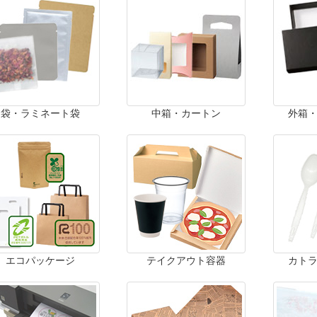
袋・ラミネート袋
中箱・カートン
外箱
エコパッケージ
テイクアウト容器
カト