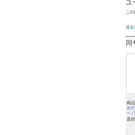
ユ
この
過去
同
商品
光沢
ート)
直径