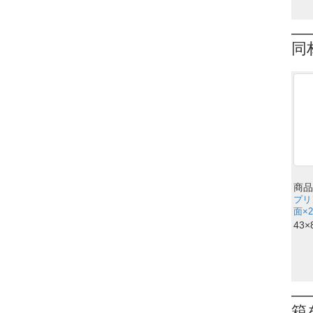
同
商品
プリ
面×
43×
箱