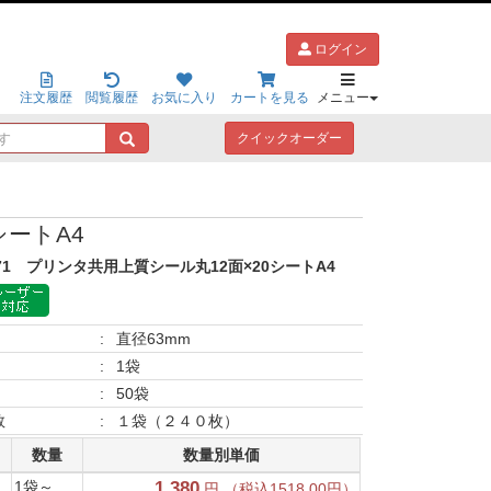
ログイン
注文履歴
閲覧履歴
お気に入り
カートを見る
メニュー
キ
クイックオーダー
ー
ワ
ー
ド
シートA4
で
探
71
プリンタ共用上質シール丸12面×20シートA4
す
:
直径63mm
:
1袋
:
50袋
数
:
１袋（２４０枚）
数量
数量別単価
1袋～
1,380
円 （税込1518.00円）