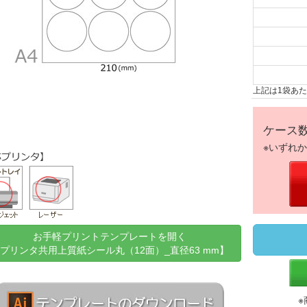
上記は1袋あ
ケース
※いずれ
お手軽プリントテンプレートを開く
プリンタ共用上質紙シール丸（12面）_直径63 mm】
※