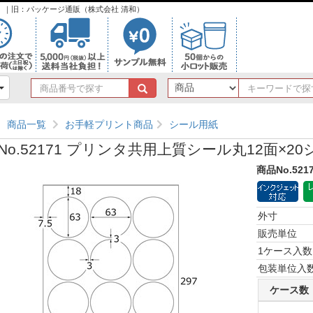
ンク）｜旧：パッケージ通販（株式会社 清和）
商
品
番
商品一覧
お手軽プリント商品
シール用紙
号
で
No.52171 プリンタ共用上質シール丸12面×20
探
す
商品No.521
外寸
販売単位
1ケース入数
包装単位入
ケース数