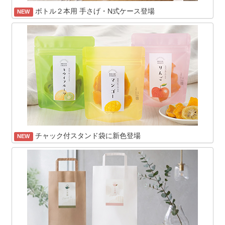
ボトル２本用 手さげ・N式ケース登場
NEW
チャック付スタンド袋に新色登場
NEW