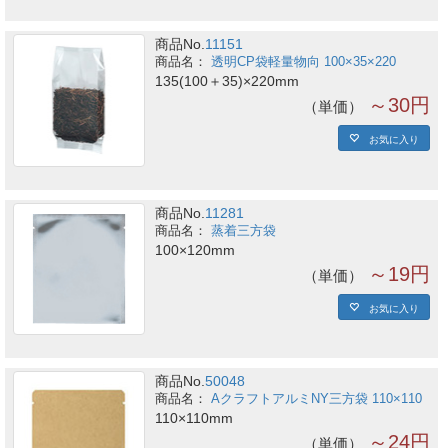
商品No.
11151
透明CP袋軽量物向 100×35×220
135(100＋35)×220mm
～30円
単価
お気に入り
商品No.
11281
蒸着三方袋
100×120mm
～19円
単価
お気に入り
商品No.
50048
AクラフトアルミNY三方袋 110×110
110×110mm
～24円
単価