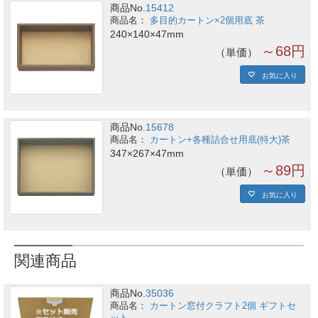
商品No.
15412
多目的カートン×2個用底 茶
240×140×47mm
～68円
単価
お気に入り
商品No.
15678
カートン+各種詰合せ用底(特大)茶
347×267×47mm
～89円
単価
お気に入り
関連商品
商品No.
35036
カートン窓付クラフト2個 ギフトセ
ット