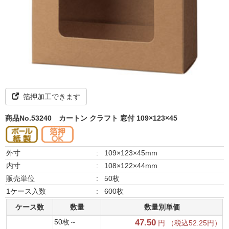
箔押加工できます
商品No.53240
カートン クラフト 窓付 109×123×45
外寸
:
109×123×45mm
内寸
:
108×122×44mm
販売単位
:
50枚
1ケース入数
:
600枚
ケース数
数量
数量別単価
50枚～
47.50
円 （税込52.25円）