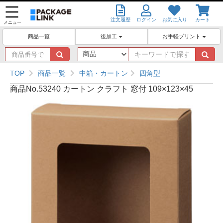
注文履歴
ログイン
お気に入り
カート
メニュー
後加工
お手軽プリント
商品一覧
商
キ
品
ー
番
ワ
TOP
商品一覧
中箱・カートン
四角型
号
ー
商品No.53240 カートン クラフト 窓付 109×123×45
で
ド
探
で
す
探
す