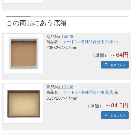
この商品にあう底箱
商品No.
15328
カートン+各種詰合せ用底(小)白
235×267×47mm
～64円
単価
お気に入り
商品No.
15388
カートン+各種詰合せ用底(大)茶
313×267×47mm
～84.5円
単価
お気に入り