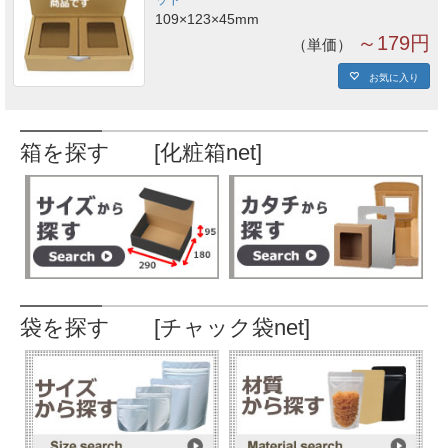
109×123×45mm
～179円
単価
お気に入り
箱を探す [化粧箱net]
袋を探す [チャック袋net]