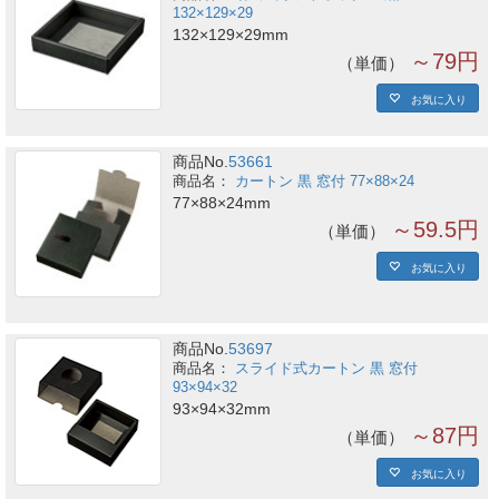
132×129×29
132×129×29mm
～79円
単価
お気に入り
商品No.
53661
カートン 黒 窓付 77×88×24
77×88×24mm
～59.5円
単価
お気に入り
商品No.
53697
スライド式カートン 黒 窓付
93×94×32
93×94×32mm
～87円
単価
お気に入り