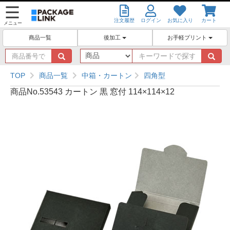
注文履歴
ログイン
お気に入り
カート
メニュー
後加工
お手軽プリント
商品一覧
商
キ
品
ー
番
ワ
TOP
商品一覧
中箱・カートン
四角型
号
ー
商品No.53543 カートン 黒 窓付 114×114×12
で
ド
探
で
す
探
す