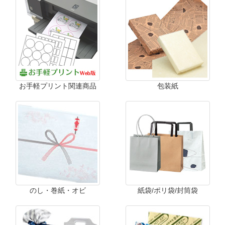
お手軽プリント関連商品
包装紙
のし・巻紙・オビ
紙袋/ポリ袋/封筒袋