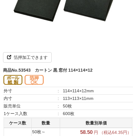
箔押加工できます
商品No.53543
カートン 黒 窓付 114×114×12
外寸
:
114×114×12mm
内寸
:
113×113×11mm
販売単位
:
50枚
1ケース入数
:
600枚
ケース数
数量
数量別単価
50枚～
58.50
円 （税込64.35円）