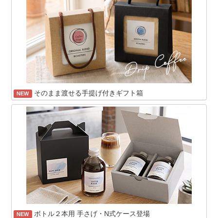
そのまま渡せる手提げ付きギフト箱
NEW
ボトル２本用 手さげ・N式ケース登場
NEW