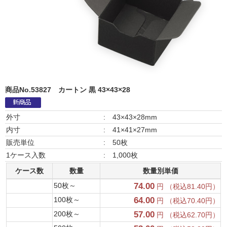
商品No.53827
カートン 黒 43×43×28
外寸
:
43×43×28mm
内寸
:
41×41×27mm
販売単位
:
50枚
1ケース入数
:
1,000枚
ケース数
数量
数量別単価
50枚～
74.00
円 （税込81.40円）
100枚～
64.00
円 （税込70.40円）
200枚～
57.00
円 （税込62.70円）