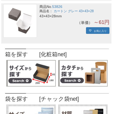
商品No.
53826
カートン グレー 43×43×28
43×43×28mm
～61円
単価
お気に入り
箱を探す [化粧箱net]
袋を探す [チャック袋net]