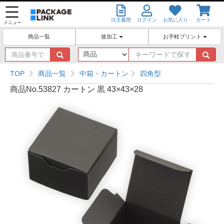
注文履歴
ログイン
お気に入り
カート
メニュー
後加工
お手軽プリント
商品一覧
商
キ
品
ー
番
ワ
TOP
商品一覧
中箱・カートン
四角型
号
ー
商品No.53827 カートン 黒 43×43×28
で
ド
探
で
す
探
す