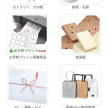
カトラリー、その他
紙管・丸箱
お手軽プリント関連商品
包装紙
のし・巻紙・オビ
紙袋/ポリ袋/封筒袋