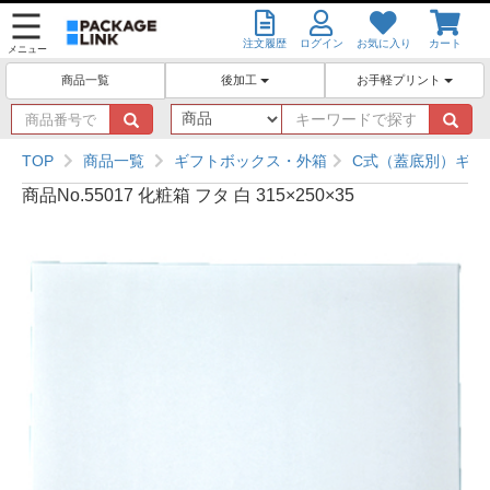
注文履歴
ログイン
お気に入り
カート
メニュー
後加工
お手軽プリント
商品一覧
商
キ
品
ー
番
ワ
TOP
商品一覧
ギフトボックス・外箱
C式（蓋底別）ギフ
号
ー
商品No.55017 化粧箱 フタ 白 315×250×35
で
ド
探
で
す
探
す