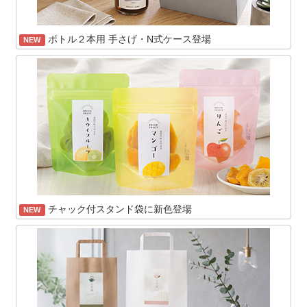
ボトル２本用 手さげ・N式ケース登場
NEW
チャック付スタンド袋に新色登場
NEW