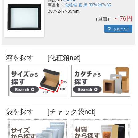
化粧箱 底 黒 307×247×35
307×247×35mm
～76円
単価
お気に入り
箱を探す [化粧箱net]
袋を探す [チャック袋net]