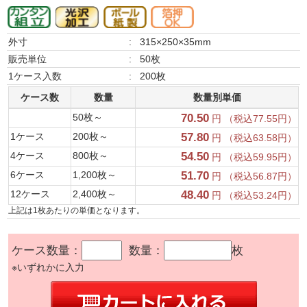
外寸
:
315×250×35mm
販売単位
:
50枚
1ケース入数
:
200枚
ケース数
数量
数量別単価
50枚～
70.50
円 （税込77.55円）
1ケース
200枚～
57.80
円 （税込63.58円）
4ケース
800枚～
54.50
円 （税込59.95円）
6ケース
1,200枚～
51.70
円 （税込56.87円）
12ケース
2,400枚～
48.40
円 （税込53.24円）
上記は1枚あたりの単価となります。
ケース数量：
数量：
枚
※いずれかに入力