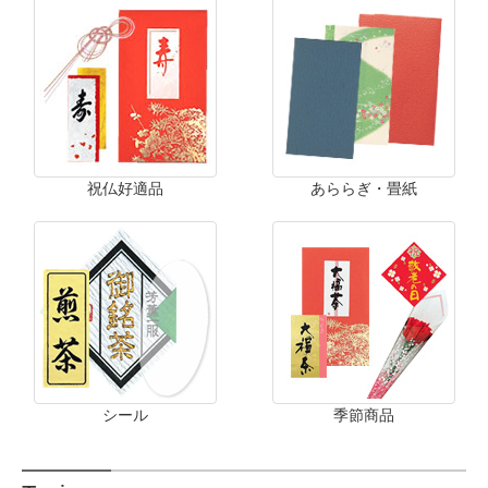
祝仏好適品
あららぎ・畳紙
シール
季節商品