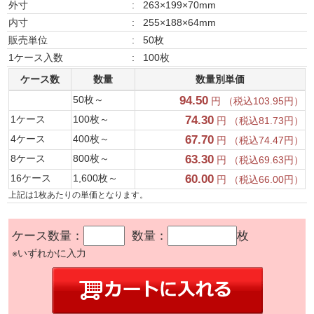
外寸
:
263×199×70mm
内寸
:
255×188×64mm
販売単位
:
50枚
1ケース入数
:
100枚
ケース数
数量
数量別単価
50枚～
94.50
円 （税込103.95円）
1ケース
100枚～
74.30
円 （税込81.73円）
4ケース
400枚～
67.70
円 （税込74.47円）
8ケース
800枚～
63.30
円 （税込69.63円）
16ケース
1,600枚～
60.00
円 （税込66.00円）
上記は1枚あたりの単価となります。
ケース数量：
数量：
枚
※いずれかに入力