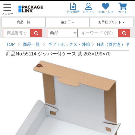
注文履歴
ログイン
お気に入り
カート
メニュー
後加工
お手軽プリント
商品一覧
商
キ
品
ー
番
ワ
TOP
商品一覧
ギフトボックス・外箱
N式（蓋付き）ギフ
号
ー
商品No.55114 ジッパー付ケース 茶 263×199×70
で
ド
探
で
す
探
す