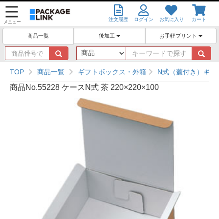
注文履歴
ログイン
お気に入り
カート
メニュー
後加工
お手軽プリント
商品一覧
商
キ
品
ー
番
ワ
TOP
商品一覧
ギフトボックス・外箱
N式（蓋付き）ギフ
号
ー
商品No.55228 ケースN式 茶 220×220×100
で
ド
探
で
す
探
す