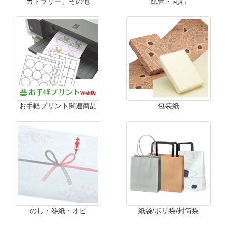
カトラリー、その他
紙管・丸箱
お手軽プリント関連商品
包装紙
のし・巻紙・オビ
紙袋/ポリ袋/封筒袋