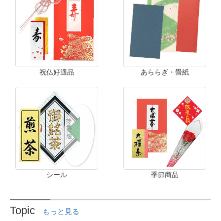
祝仏好適品
あららぎ・畳紙
シール
季節商品
Topic
もっと見る