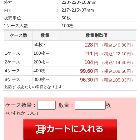
外寸
:
220×220×100mm
内寸
:
217×215×97mm
販売単位
:
50枚
1ケース入数
:
100枚
ケース数
数量
数量別単価
50枚～
128
円 （税込140.80円）
1ケース
100枚～
111
円 （税込122.10円）
2ケース
200枚～
104
円 （税込114.40円）
4ケース
400枚～
99.60
円 （税込109.56円）
8ケース
800枚～
96.30
円 （税込105.93円）
上記は1枚あたりの単価となります。
ケース数量：
数量：
枚
※いずれかに入力