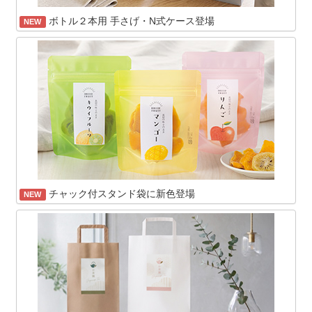
ボトル２本用 手さげ・N式ケース登場
NEW
チャック付スタンド袋に新色登場
NEW