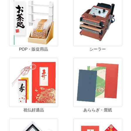
POP・販促用品
シーラー
祝仏好適品
あららぎ・畳紙