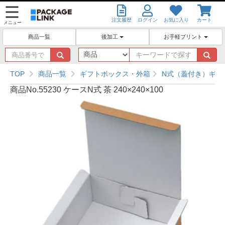
注文履歴
ログイン
お気に入り
カート
メニュー
後加工
お手軽プリント
商品一覧
商
キ
品
ー
番
ワ
TOP
商品一覧
ギフトボックス・外箱
N式（蓋付き）ギフ
号
ー
商品No.55230 ケースN式 茶 240×240×100
で
ド
探
で
す
探
す