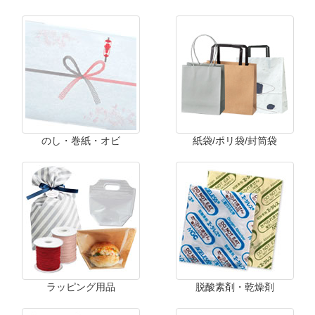
のし・巻紙・オビ
紙袋/ポリ袋/封筒袋
ラッピング用品
脱酸素剤・乾燥剤