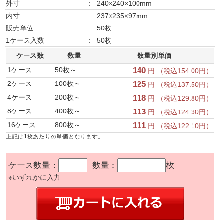
外寸
:
240×240×100mm
内寸
:
237×235×97mm
販売単位
:
50枚
1ケース入数
:
50枚
ケース数
数量
数量別単価
1ケース
50枚～
140
円 （税込154.00円）
2ケース
100枚～
125
円 （税込137.50円）
4ケース
200枚～
118
円 （税込129.80円）
8ケース
400枚～
113
円 （税込124.30円）
16ケース
800枚～
111
円 （税込122.10円）
上記は1枚あたりの単価となります。
ケース数量：
数量：
枚
※いずれかに入力