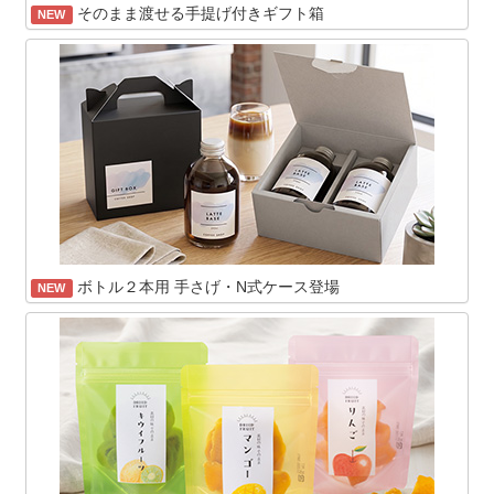
そのまま渡せる手提げ付きギフト箱
NEW
ボトル２本用 手さげ・N式ケース登場
NEW