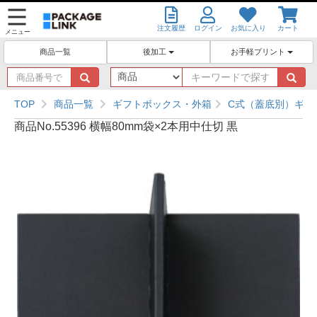
注文履歴
ログイン
お気に入り
カート
メニュー
後加工
お手軽プリント
商品一覧
商
キ
品
ー
番
ワ
TOP
商品一覧
ギフトボックス・外箱
C式（蓋底別）ギフ
号
ー
商品No.55396 横幅80mm袋×2本用中仕切 黒
で
ド
探
で
す
探
す