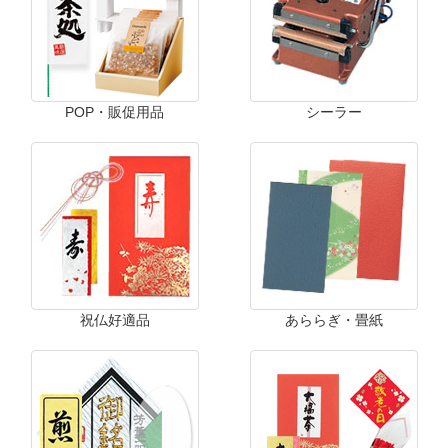
POP・販促用品
シーラー
祝仏好適品
あららぎ・畳紙