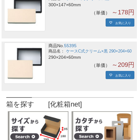
300×147×60mm
～178円
単価
お気に入り
商品No.
55395
ケースC式クリーム×黒 290×204×60
290×204×60mm
～209円
単価
お気に入り
箱を探す [化粧箱net]