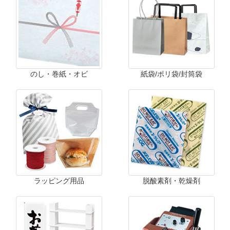
のし・巻紙・オビ
紙袋/ポリ袋/封筒袋
ラッピング用品
脱酸素剤・乾燥剤