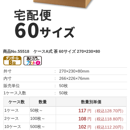
商品No.55518
ケースA式 茶 60サイズ 270×230×80
外寸
:
270×230×80mm
内寸
:
266×226×76mm
販売単位
:
50枚
1ケース入数
:
50枚
ケース数
数量
数量別単価
1ケース
50枚～
117
円 （税込128.70円）
2ケース
100枚～
108
円 （税込118.80円）
10ケース
500枚～
102
円 （税込112.20円）