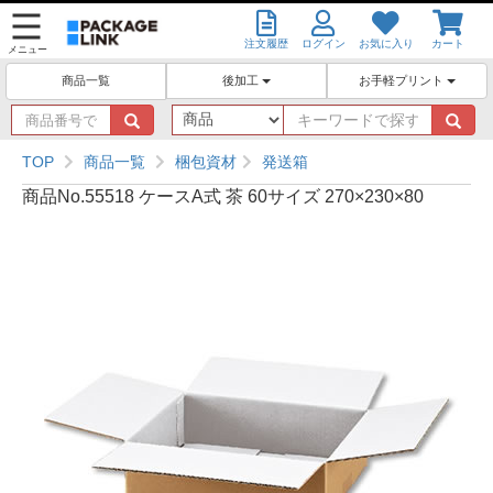
注文履歴
ログイン
お気に入り
カート
メニュー
後加工
お手軽プリント
商品一覧
商
キ
品
ー
番
ワ
TOP
商品一覧
梱包資材
発送箱
号
ー
商品No.55518 ケースA式 茶 60サイズ 270×230×80
で
ド
探
で
す
探
す