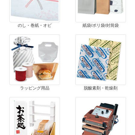
のし・巻紙・オビ
紙袋/ポリ袋/封筒袋
ラッピング用品
脱酸素剤・乾燥剤