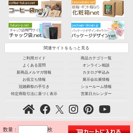
関連サイトをもっと見る
ご利用ガイド
商品カテゴリ一覧
よくある質問
オンライン相談
新商品メルマガ情報
カタログ申込み
お役立ち情報
展示会出展情報
冠婚葬祭の手引き
ショールーム情報
特定商取引法に基づく表示
営業日カレンダー
プライバシーポリシー
｜
利用規約
｜
会社概要
｜
環境宣言
｜
数量：
枚
お問合せ
｜
採用情報
｜