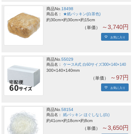
商品No.
18498
★紙パッキン(白茶色)
約30cm×約30cm×約15cm
～3,740円
単価
お気に入り
商品No.
55029
ケースA式 白60サイズ300×140×140
300×140×140mm
～97円
単価
お気に入り
商品No.
58154
紙パッキン ほぐしなし(白)
約41cm×約18cm×約8cm
～3,650円
単価