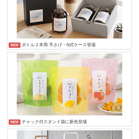
ボトル２本用 手さげ・N式ケース登場
NEW
チャック付スタンド袋に新色登場
NEW