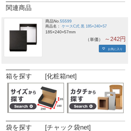
関連商品
商品No.
55599
ケースC式 黒 185×240×57
185×240×57mm
～242円
単価
お気に入り
箱を探す [化粧箱net]
袋を探す [チャック袋net]