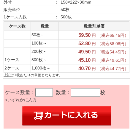
外寸
:
158×222×30mm
販売単位
:
50枚
1ケース入数
:
500枚
ケース数
数量
数量別単価
50枚～
59.50
円 （税込65.45円）
100枚～
52.80
円 （税込58.08円）
200枚～
49.50
円 （税込54.45円）
1ケース
500枚～
45.10
円 （税込49.61円）
2ケース
1,000枚～
40.70
円 （税込44.77円）
上記は1枚あたりの単価となります。
ケース数量：
数量：
枚
※いずれかに入力