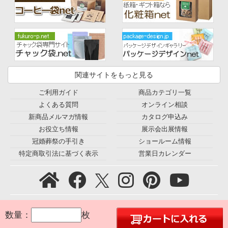
関連サイトをもっと見る
ご利用ガイド
商品カテゴリ一覧
よくある質問
オンライン相談
新商品メルマガ情報
カタログ申込み
お役立ち情報
展示会出展情報
冠婚葬祭の手引き
ショールーム情報
特定商取引法に基づく表示
営業日カレンダー
プライバシーポリシー
｜
利用規約
｜
会社概要
｜
環境宣言
｜
数量：
枚
お問合せ
｜
採用情報
｜