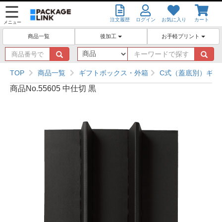
注文履歴
ログイン
お気に入り
カート
メニュー
後加工
お手軽プリント
商品一覧
商
キ
品
ー
番
ワ
TOP
商品一覧
ギフトボックス・外箱
C式（蓋底別）ギフ
号
ー
商品No.55605 中仕切 黒
で
ド
探
で
す
探
す