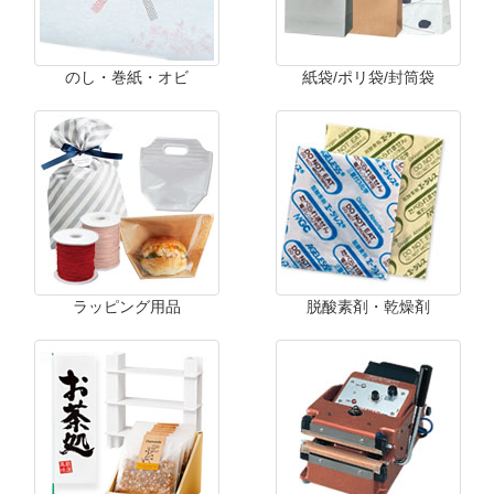
のし・巻紙・オビ
紙袋/ポリ袋/封筒袋
ラッピング用品
脱酸素剤・乾燥剤