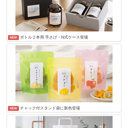
ボトル２本用 手さげ・N式ケース登場
NEW
チャック付スタンド袋に新色登場
NEW