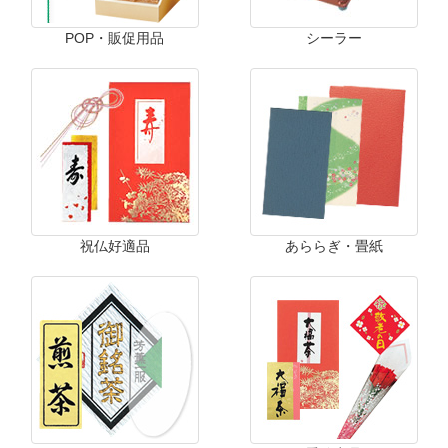
POP・販促用品
シーラー
祝仏好適品
あららぎ・畳紙