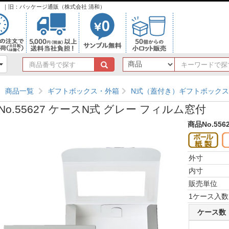
ンク）｜旧：パッケージ通販（株式会社 清和）
商
品
番
商品一覧
ギフトボックス・外箱
N式（蓋付き）ギフトボックス
号
で
No.55627 ケースN式 グレー フィルム窓付
探
す
商品No.556
外寸
内寸
販売単位
1ケース入数
ケース数