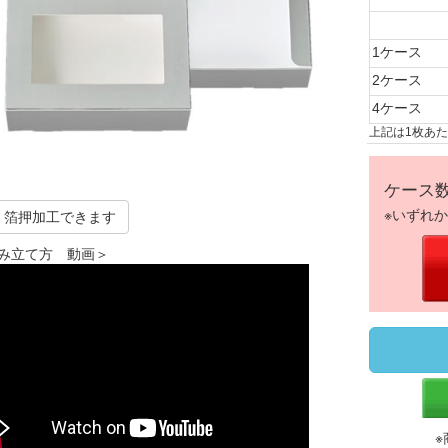
1ケース
2ケース
4ケース
上記は1枚あ
ケース
※いずれ
箔押加工できます
み立て方 動画＞
※