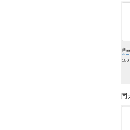
商品
ケース
180
同