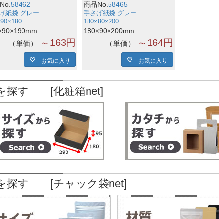
No.
58462
商品No.
58465
げ紙袋 グレー
手さげ紙袋 グレー
×90×190
180×90×200
×90×190mm
180×90×200mm
～163円
～164円
単価
単価
お気に入り
お気に入り
を探す [化粧箱net]
を探す [チャック袋net]