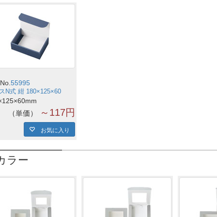
No.
55995
N式 紺 180×125×60
×125×60mm
～117円
単価
お気に入り
カラー