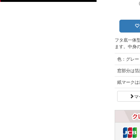
フタ底一体型
ます。中身
色：グレー
窓部分は箔
紙マークは
マ