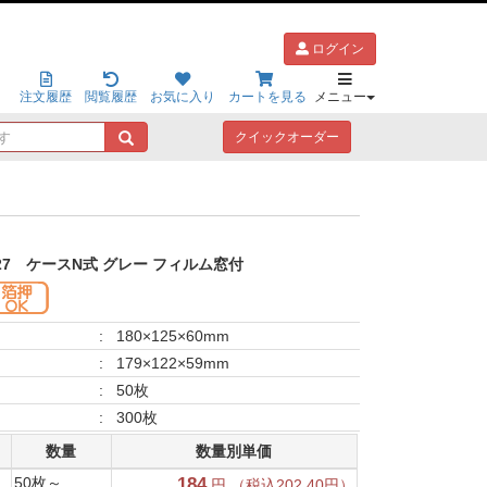
ログイン
注文履歴
閲覧履歴
お気に入り
カートを見る
メニュー
キ
クイックオーダー
ー
ワ
ー
ド
で
探
27
ケースN式 グレー フィルム窓付
す
:
180×125×60mm
:
179×122×59mm
:
50枚
:
300枚
数量
数量別単価
50枚～
184
円 （税込202.40円）