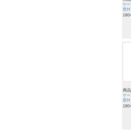
ケー
窓付
180
商品
ケー
窓付
180