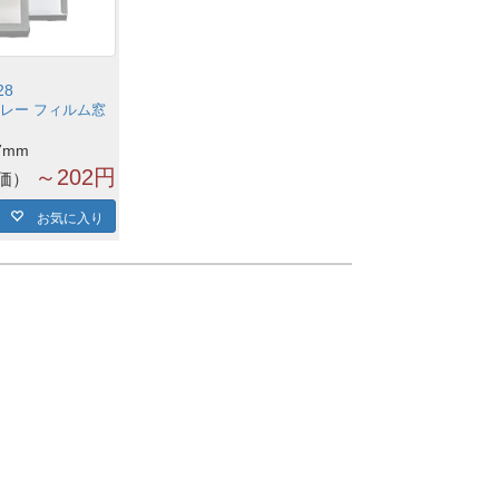
28
グレー フィルム窓
7mm
～202円
価
お気に入り