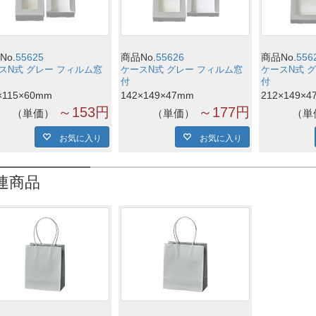
No.
55625
商品No.
55626
商品No.
556
スN式 グレー フィルム窓
ケースN式 グレー フィルム窓
ケースN式 
付
付
×115×60mm
142×149×47mm
212×149×4
～153円
～177円
単価
単価
単
お気に入り
お気に入り
連商品