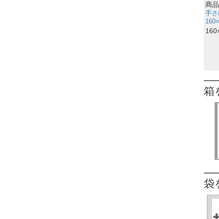
商品
手さ
160
160
箱
袋