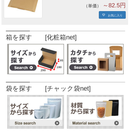
～82.5円
単価
お気に入り
箱を探す [化粧箱net]
袋を探す [チャック袋net]