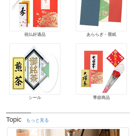
祝仏好適品
あららぎ・畳紙
シール
季節商品
Topic
もっと見る