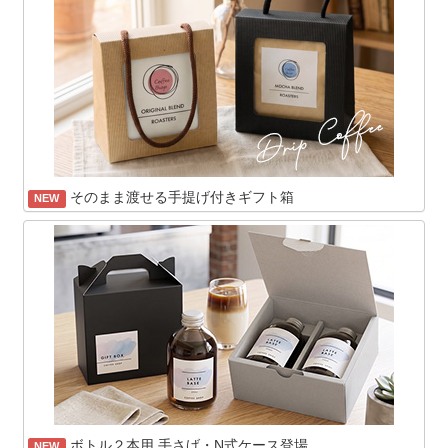
そのまま渡せる手提げ付きギフト箱
NEW
ボトル２本用 手さげ・N式ケース登場
NEW