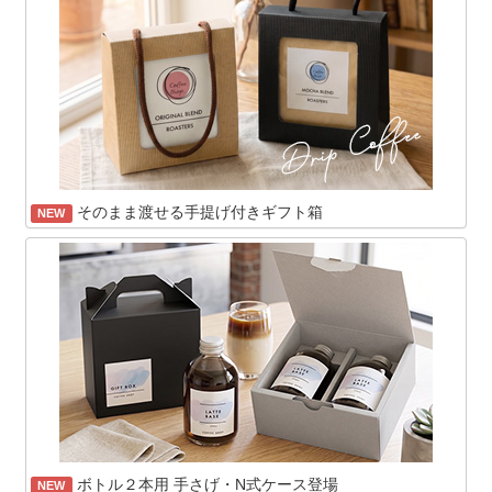
そのまま渡せる手提げ付きギフト箱
NEW
ボトル２本用 手さげ・N式ケース登場
NEW