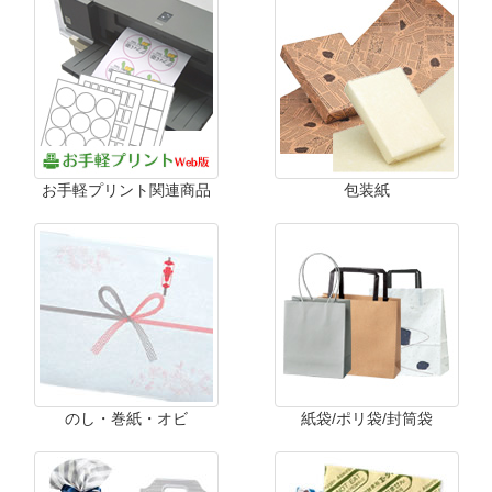
お手軽プリント関連商品
包装紙
のし・巻紙・オビ
紙袋/ポリ袋/封筒袋