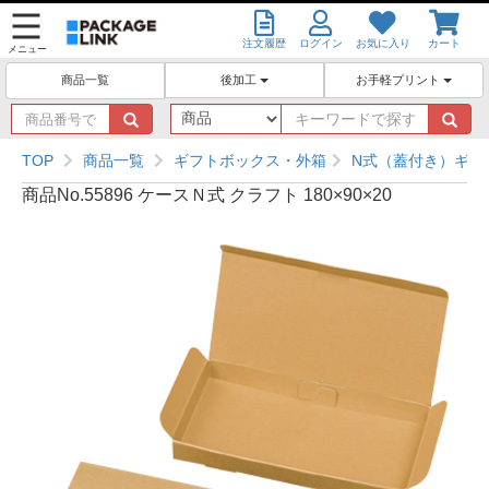
注文履歴
ログイン
お気に入り
カート
メニュー
後加工
お手軽プリント
商品一覧
商
キ
品
ー
番
ワ
TOP
商品一覧
ギフトボックス・外箱
N式（蓋付き）ギフ
号
ー
商品No.55896 ケースＮ式 クラフト 180×90×20
で
ド
探
で
す
探
す