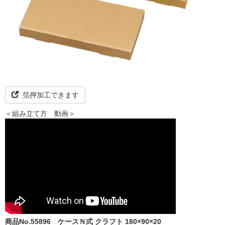
箔押加工できます
＜組み立て方 動画＞
商品No.55896
ケースＮ式 クラフト 180×90×20