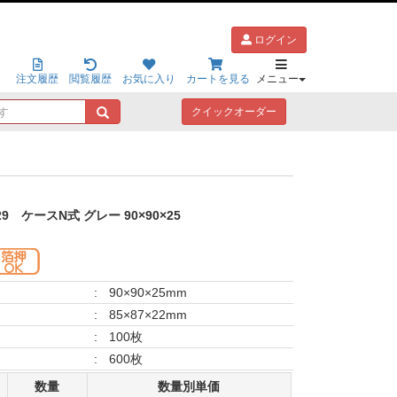
ログイン
注文履歴
閲覧履歴
お気に入り
カートを見る
メニュー
キ
クイックオーダー
ー
ワ
ー
ド
で
探
29
ケースN式 グレー 90×90×25
す
:
90×90×25mm
:
85×87×22mm
:
100枚
:
600枚
数量
数量別単価