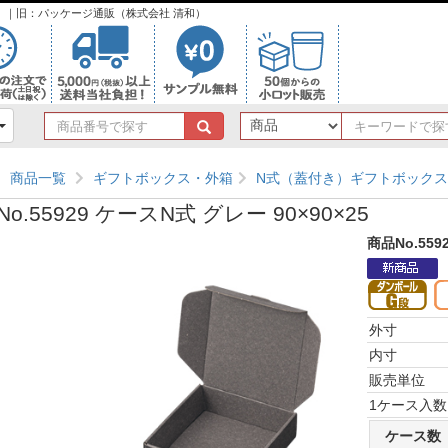
ンク）｜旧：パッケージ通販（株式会社 清和）
商
品
番
商品一覧
ギフトボックス・外箱
N式（蓋付き）ギフトボックス
号
で
o.55929 ケースN式 グレー 90×90×25
探
す
商品No.559
外寸
内寸
販売単位
1ケース入数
ケース数