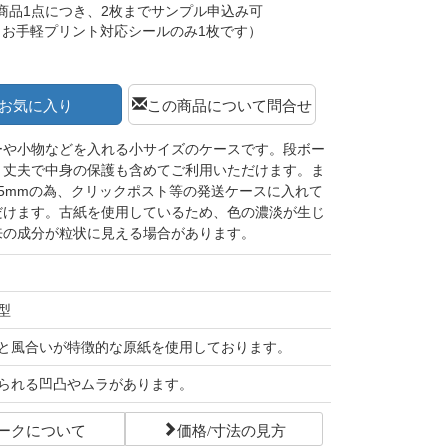
商品1点につき、2枚までサンプル申込み可
（お手軽プリント対応シールのみ1枚です）
お気に入り
この商品について問合せ
ーや小物などを入れる小サイズのケースです。段ボー
、丈夫で中身の保護も含めてご利用いただけます。ま
5mmの為、クリックポスト等の発送ケースに入れて
だけます。古紙を使用しているため、色の濃淡が生じ
来の成分が粒状に見える場合があります。
型
と風合いが特徴的な原紙を使用しております。
られる凹凸やムラがあります。
ークについて
価格/寸法の見方