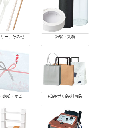
ラリー、その他
紙管・丸箱
・巻紙・オビ
紙袋/ポリ袋/封筒袋