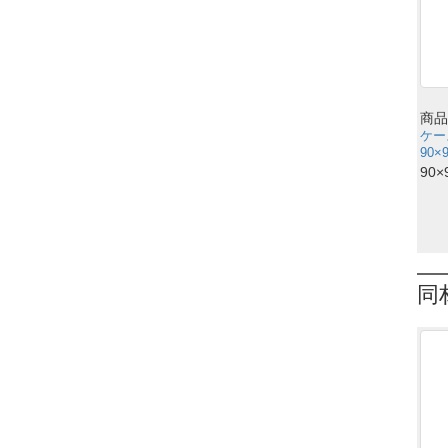
商品
ケー
90×
90×
同