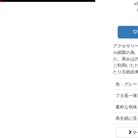
※
アクセサリ
ル紙製の為
た、厚みは2
ご利用いた
たり古紙由
色：グレー
フタ底一体
素朴な色味
再生紙に見
マ