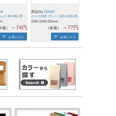
28
商品No.
55930
ー 80×80×25
ケースN式 グレー 100×100×25
mm
100×100×25mm
～74円
～77円
単価
単価
お気に入り
お気に入り