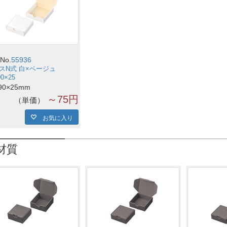
No.
55936
スN式 白×ベージュ
90×25
90×25mm
～75円
単価
お気に入り
材質