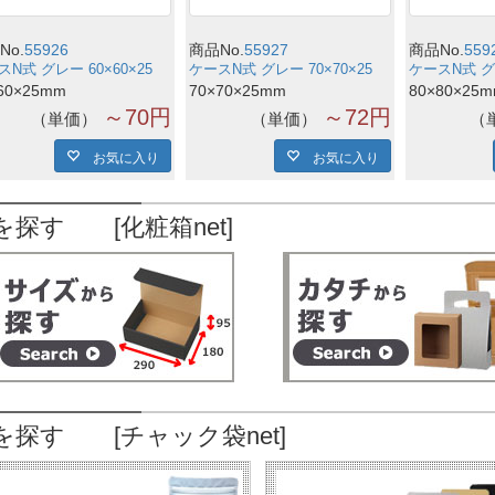
No.
55926
商品No.
55927
商品No.
559
N式 グレー 60×60×25
ケースN式 グレー 70×70×25
ケースN式 グレ
60×25mm
70×70×25mm
80×80×25
～70円
～72円
単価
単価
お気に入り
お気に入り
を探す [化粧箱net]
を探す [チャック袋net]