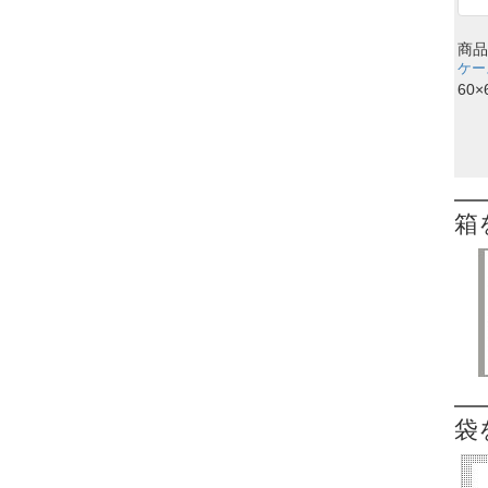
商品
ケース
60×
箱
袋